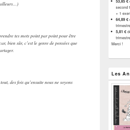
53,85 €
d
’ailleurs…)
second t
+ 1 exe
64,89 €
trimestr
5,81 €
de
eprendre tes mots point par point pour être
trimestr
 car, bien sûr, c’est le genre de pensées que
Merci !
artager.
Les An
 tout, des fois qu’ensuite nous ne soyons