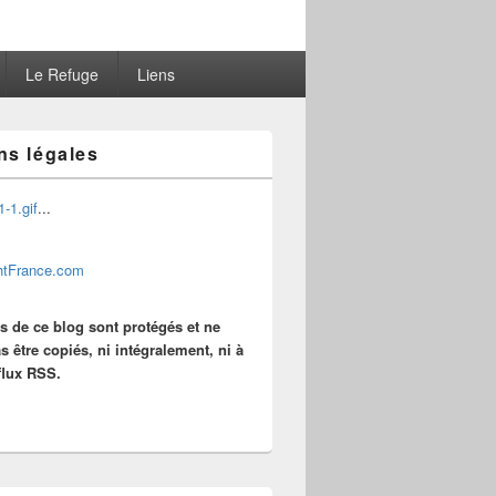
Le Refuge
Liens
ns légales
...
es de ce blog sont protégés et ne
s être copiés, ni intégralement, ni à
 flux RSS.