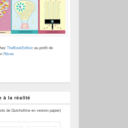
chez
TheBookEdition
au profit de
ion
Rêves
 à la réalité
ots de Quichottine en version papier)