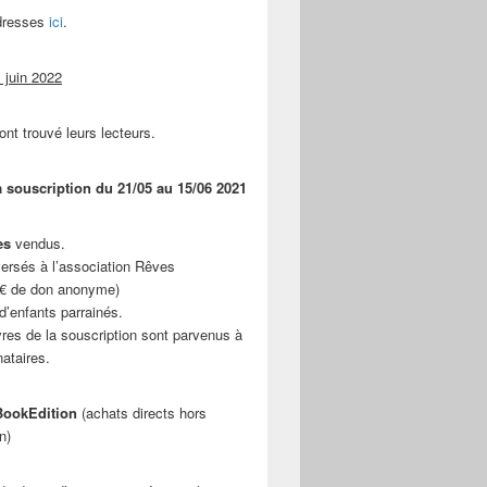
adresses
ici
.
 juin 2022
ont trouvé leurs lecteurs.
a souscription du 21/05 au 15/06 2021
es
vendus.
ersés à l’association Rêves
 € de don anonyme)
d’enfants parrainés.
vres de la souscription sont parvenus à
nataires.
ookEdition
(achats directs hors
n)