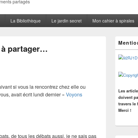
oments partagés
La Bibliothèque
Le jardin secret
Mon cahier à spirales
Zone
Mentio
principale
 à partager…
de
widget
pour
la
barre
latérale
vant si vous la rencontrez chez elle ou
Les articl
s, avait écrit lundi dernier «
Voyons
doivent pa
travers le
Merci !
ats, de tous les débats aussi, je ne sais pas