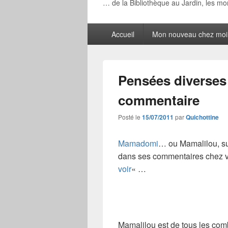
… de la Bibliothèque au Jardin, les m
Menu
Accueil
Mon nouveau chez moi
principal
Pensées diverses
commentaire
Posté le
15/07/2011
par
Quichottine
Mamadomi
… ou Mamalilou, sui
dans ses commentaires chez vou
voir
« …
Mamalilou est de tous les comb