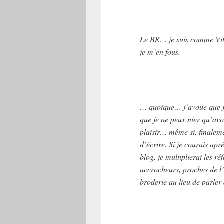
Le BR… je suis comme Vita,
je m’en fous.
… quoique… j’avoue que j’
que je ne peux nier qu’avo
plaisir… même si, finalem
d’écrire. Si je courais apr
blog, je multiplierai les ré
accrocheurs, proches de l’a
broderie au lieu de parler