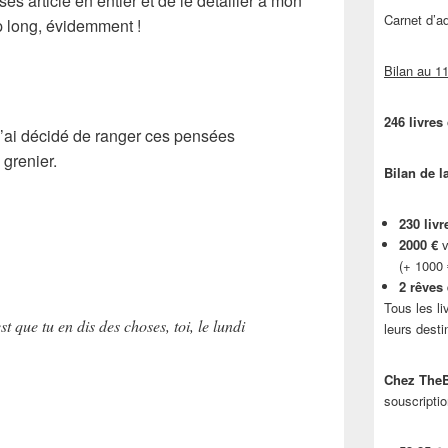
 ses article en entier et de le détailler à mon
Carnet d’
p long, évidemment !
Bilan au 11
246 livres
, j’ai décidé de ranger ces pensées
grenier.
Bilan de l
230 livr
2000 €
v
(+ 1000
2 rêves
Tous les li
 que tu en dis des choses, toi, le lundi
leurs desti
Chez TheB
souscriptio