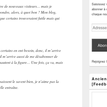
Saisissez 
tre de nouveaux visiteurs… mais je
abonner à c
épondre, alors, à quoi bon ? Mon blog,
chaque nouv
que certains trouveraient futile mais qui
Adresse
e-
mail
Abon
certains en ont besoin, donc, il m’arrive
 il m’arrive aussi de me désabonner de
Rejoignez 
 sautent à la figure… Une fois, ça va, mais
Ancien
issent le savent bien, je n’aime pas la
[Feedb
lle entraîne.