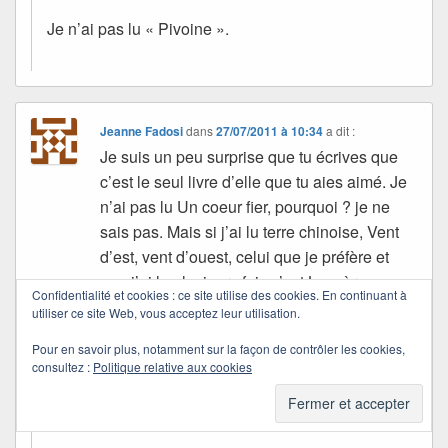
Je n’ai pas lu « Pivoine ».
Jeanne Fadosi
dans
27/07/2011 à 10:34
a dit :
Je suis un peu surprise que tu écrives que
c’est le seul livre d’elle que tu aies aimé. Je
n’ai pas lu Un coeur fier, pourquoi ? je ne
sais pas. Mais si j’ai lu terre chinoise, Vent
d’est, vent d’ouest, celui que je préfère et
que j’ai lu plusieurs fois c’est La mère.
Confidentialité et cookies : ce site utilise des cookies. En continuant à
utiliser ce site Web, vous acceptez leur utilisation.
Bises et belle journée
Pour en savoir plus, notamment sur la façon de contrôler les cookies,
consultez :
Politique relative aux cookies
Quichottine
dans
28/07/2011 à 13:21
a dit :