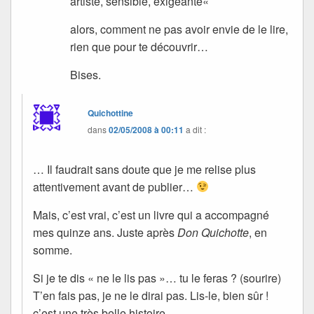
artiste, sensible, exigeante
«
alors, comment ne pas avoir envie de le lire,
rien que pour te découvrir…
Bises.
Quichottine
dans
02/05/2008 à 00:11
a dit :
… Il faudrait sans doute que je me relise plus
attentivement avant de publier…
Mais, c’est vrai, c’est un livre qui a accompagné
mes quinze ans. Juste après
Don Quichotte
, en
somme.
Si je te dis « ne le lis pas »… tu le feras ? (sourire)
T’en fais pas, je ne le dirai pas. Lis-le, bien sûr !
c’est une très belle histoire…