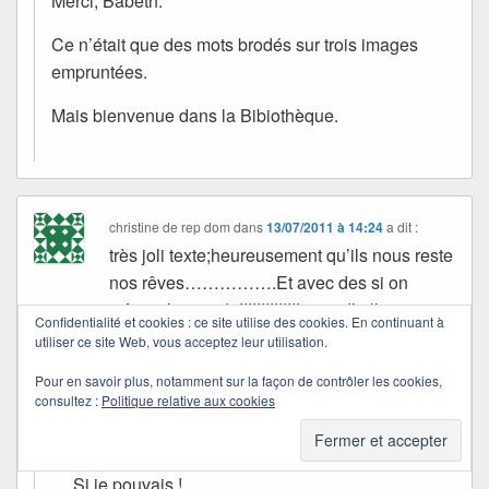
Merci, Babeth.
Ce n’était que des mots brodés sur trois images
empruntées.
Mais bienvenue dans la Bibiothèque.
christine de rep dom
dans
13/07/2011 à 14:24
a dit :
très joli texte;heureusement qu’ils nous reste
nos rêves…………….Et avec des si on
referait le monde!!!!!!!!!!!!!! qui d’ailleurs en a
Confidentialité et cookies : ce site utilise des cookies. En continuant à
bien besoin!!!!!!!! bisous
utiliser ce site Web, vous acceptez leur utilisation.
Pour en savoir plus, notamment sur la façon de contrôler les cookies,
Quichottine
consultez :
Politique relative aux cookies
dans
13/07/2011 à 15:49
a dit :
… Si je pouvais !