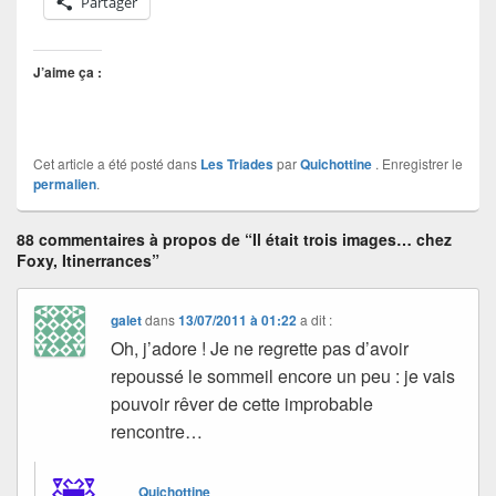
Partager
J’aime ça :
Cet article a été posté dans
Les Triades
par
Quichottine
. Enregistrer le
permalien
.
88 commentaires à propos de “Il était trois images… chez
Foxy, Itinerrances”
galet
dans
13/07/2011 à 01:22
a dit :
Oh, j’adore ! Je ne regrette pas d’avoir
repoussé le sommeil encore un peu : je vais
pouvoir rêver de cette improbable
rencontre…
Quichottine