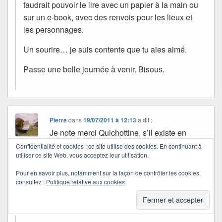
faudrait pouvoir le lire avec un papier à la main ou
sur un e-book, avec des renvois pour les lieux et
les personnages.
Un sourire… je suis contente que tu aies aimé.
Passe une belle journée à venir. Bisous.
Pierre
dans
19/07/2011 à 12:13
a dit :
Je note merci Quichottine, s’il existe en
édition bilingue, c’est une bonne idée pour
Confidentialité et cookies : ce site utilise des cookies. En continuant à
utiliser ce site Web, vous acceptez leur utilisation.
entretenir l’espoir de parler espagnol mieux
que Nerval (El Desdichado! ;-)! Et ne jamais
Pour en savoir plus, notamment sur la façon de contrôler les cookies,
dire :
consultez :
Politique relative aux cookies
« Fuentes, je ne boirais pas de ton eau! »