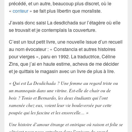
précédé, et un autre, beaucoup plus discret, où le
«
conteur
» se fait plus libertin que moraliste.
J’avais donc saisi La desdichada sur l’étagère où elle
se trouvait et je contemplais la couverture.
C’est un tout petit livre, une nouvelle issue d’un recueil
au nom évocateur : «
Constancia et autres histoires
pour vierges
», paru en 1992. La traductrice, Céline
Zins, que j’ai en haute estime, acheva de me décider
et je quittais le magasin avec un livre de plus à lire.
« Qui est La Desdichada ? Une femme au regard triste ou
un mannequin dans une vitrine. Est-elle de chair ou de
bois ? Tonio et Bernardo, les deux étudiants qui l’ont
ramenée chez eux, voient leur vie bouleversée par cette
poupée qui les fascine et les ensorcelle… »
Une histoire d’amour étrange et onirique où raison et folie se
côtoient pour nous entraîner dans l’univers du grand