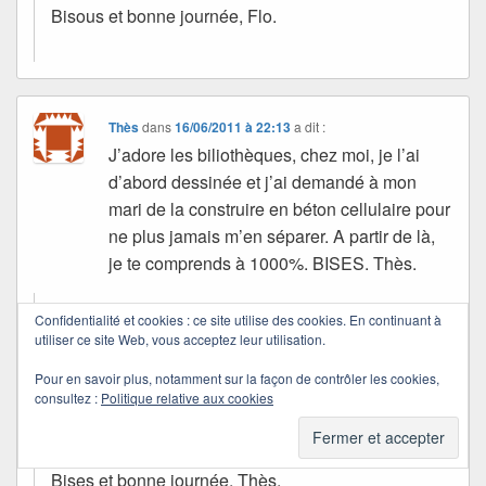
Bisous et bonne journée, Flo.
Thès
dans
16/06/2011 à 22:13
a dit :
J’adore les biliothèques, chez moi, je l’ai
d’abord dessinée et j’ai demandé à mon
mari de la construire en béton cellulaire pour
ne plus jamais m’en séparer. A partir de là,
je te comprends à 1000%. BISES. Thès.
Confidentialité et cookies : ce site utilise des cookies. En continuant à
Quichottine
utiliser ce site Web, vous acceptez leur utilisation.
dans
17/06/2011 à 13:21
a dit :
Pour en savoir plus, notamment sur la façon de contrôler les cookies,
consultez :
Politique relative aux cookies
C’est la meilleure des bibliothèques. Bravo à toi et
merci pour ce partage.
Bises et bonne journée, Thès.