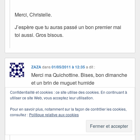
Merci, Christelle.
J’espère que tu auras passé un bon premier mai
toi aussi. Gros bisous.
ZAZA
dans
01/05/2011 à 12:35
a dit :
Merci ma Quichottine. Bises, bon dimanche
et un brin de muguet humide
Confidentialité et cookies : ce site utilise des cookies. En continuant à
utiliser ce site Web, vous acceptez leur utilisation.
Quichottine
dans
01/05/2011 à 18:34
a dit :
Pour en savoir plus, notamment sur la façon de contrôler les cookies,
consultez :
Politique relative aux cookies
Merci pour ce brin de muguet… il pleut chez vous
?