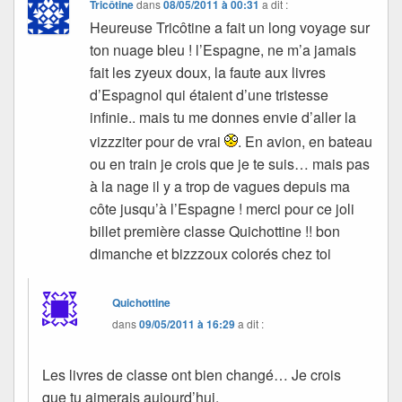
Tricôtine
dans
08/05/2011 à 00:31
a dit :
Heureuse Tricôtine a fait un long voyage sur
ton nuage bleu ! l’Espagne, ne m’a jamais
fait les zyeux doux, la faute aux livres
d’Espagnol qui étaient d’une tristesse
infinie.. mais tu me donnes envie d’aller la
vizzziter pour de vrai
. En avion, en bateau
ou en train je crois que je te suis… mais pas
à la nage il y a trop de vagues depuis ma
côte jusqu’à l’Espagne ! merci pour ce joli
billet première classe Quichottine !! bon
dimanche et bizzzoux colorés chez toi
Quichottine
dans
09/05/2011 à 16:29
a dit :
Les livres de classe ont bien changé… Je crois
que tu aimerais aujourd’hui.