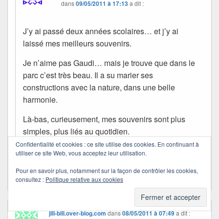
dans
09/05/2011 à 17:13
a dit :
J’y ai passé deux années scolaires… et j’y ai
laissé mes meilleurs souvenirs.
Je n’aime pas Gaudi… mais je trouve que dans le
parc c’est très beau. Il a su marier ses
constructions avec la nature, dans une belle
harmonie.
Là-bas, curieusement, mes souvenirs sont plus
simples, plus liés au quotidien.
Confidentialité et cookies : ce site utilise des cookies. En continuant à
Merci pour ce partage, Martine. Bises et douce
utiliser ce site Web, vous acceptez leur utilisation.
soirée à toi.
Pour en savoir plus, notamment sur la façon de contrôler les cookies,
consultez :
Politique relative aux cookies
jill-bill.over-blog.com
dans
08/05/2011 à 07:49
a dit :