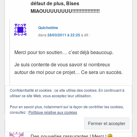
défaut de plus, Bises
MIAOUUUUUUUU!!!!!!!!!!!!!!!!!!
Quichottine
dans
28/03/2011 à 22:25
a dit :
Merci pour ton soutien… c’est déjà beaucoup.
Je suis contente de vous savoir si nombreux
autour de moi pour ce projet… Ce sera un succès.
Confidentialité et cookies : ce site utilise des cookies. En continuant à
utiliser ce site Web, vous acceptez leur utilisation.
Bisous.
Pour en savoir plus, notamment sur la façon de contrôler les cookies,
consultez :
Politique relative aux cookies
midolu
dans
25/03/2011 à 22:48
a dit :
Des nouvelles rassurantes ! Merci !