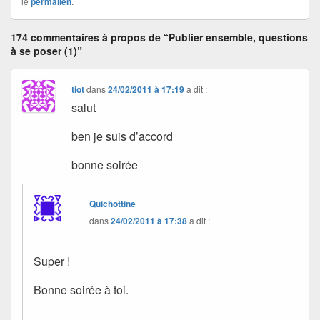
le
permalien
.
174 commentaires à propos de “Publier ensemble, questions
à se poser (1)”
tiot
dans
24/02/2011 à 17:19
a dit :
salut
ben je suis d’accord
bonne soirée
Quichottine
dans
24/02/2011 à 17:38
a dit :
Super !
Bonne soirée à toi.