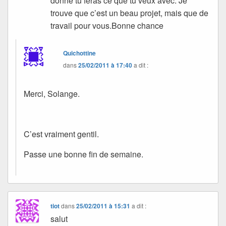
donne tu feras ce que tu veux avec. Je
trouve que c’est un beau projet, mais que de
travail pour vous.Bonne chance
Quichottine
dans
25/02/2011 à 17:40
a dit :
Merci, Solange.
C’est vraiment gentil.
Passe une bonne fin de semaine.
tiot
dans
25/02/2011 à 15:31
a dit :
salut