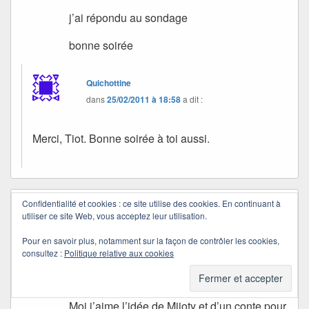
j’ai répondu au sondage
bonne soirée
Quichottine
dans
25/02/2011 à 18:58
a dit :
Merci, Tiot. Bonne soirée à toi aussi.
Confidentialité et cookies : ce site utilise des cookies. En continuant à
Marine D
dans
25/02/2011 à 16:59
a dit :
utiliser ce site Web, vous acceptez leur utilisation.
Je te suivrai dans ce que tu feras, Quichott’
Pour en savoir plus, notamment sur la façon de contrôler les cookies,
Même si j’ai un peu de mal à tout
consultez :
Politique relative aux cookies
comprendre, mais la sinusite qui me
taraudes n’y est pas pour rien…
Moi j’aime l’idée de Mijoty et d’un conte pour