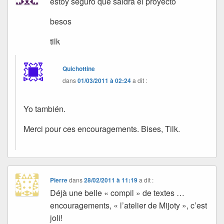
estoy seguro que saldra el proyecto
besos
tilk
Quichottine
dans
01/03/2011 à 02:24
a dit :
Yo también.
Merci pour ces encouragements. Bises, Tilk.
Pierre
dans
28/02/2011 à 11:19
a dit :
Déjà une belle « compil » de textes …
encouragements, « l’atelier de Mijoty », c’est
joli!