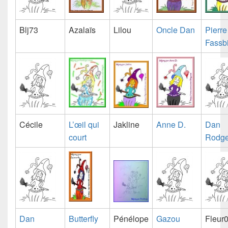
Blj73
Azalaïs
Lilou
Oncle Dan
Pierre
Fassb
Cécile
L’œil qui
Jakline
Anne D.
Dan
court
Rodge
Dan
Butterfly
Pénélope
Gazou
Fleur