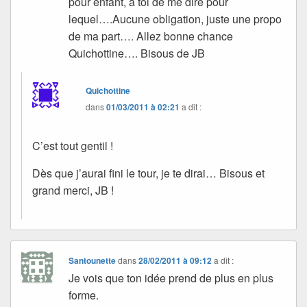
pour enfant, à toi de me dire pour
lequel….Aucune obligation, juste une propo
de ma part…. Allez bonne chance
Quichottine…. Bisous de JB
Quichottine
dans
01/03/2011 à 02:21
a dit :
C’est tout gentil !
Dès que j’aurai fini le tour, je te dirai… Bisous et
grand merci, JB !
Santounette
dans
28/02/2011 à 09:12
a dit :
Je vois que ton idée prend de plus en plus
forme.