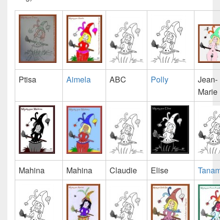
Ptisa
Aimela
ABC
Polly
Jean-
Marie
Mahina
Mahina
Claudie
Elise
Tana