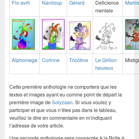
Flo-avril
Naniloup
Gérard
Deficience
Marin
mentale
Alphomega
Corinne
Tricôtine
Le Grillon
Mistig
heureux
Cette
première anthologie
ne comportera que les
textes et images ayant eu comme point de départ la
première image de
Solyzaan
. Si vous voulez y
participer et que vous n’êtes pas dans le tableau,
veuillez le dire en commentaire en m’indiquant
l’adresse de votre article.
Une
seconde anthologie
sera consacrée à la Boîte à