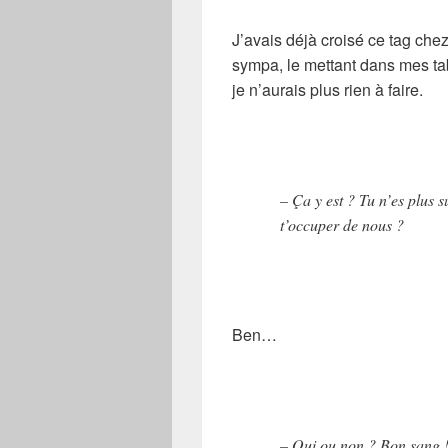
J’avais déjà croisé ce tag che
sympa, le mettant dans mes tab
je n’aurais plus rien à faire.
– Ça y est ? Tu n’es plus 
t’occuper de nous ?
Ben…
– Oui ou non ? Bon sang !