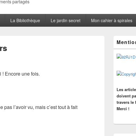
oments partagés
La Bibliothèque
Le jardin secret
Mon cahier à spirales
Zone
Mentio
principale
rs
de
widget
pour
la
barre
 ! Encore une fois.
latérale
Les articl
doivent pa
travers le
 pas l’avoir vu, mais c’est tout à fait
Merci !