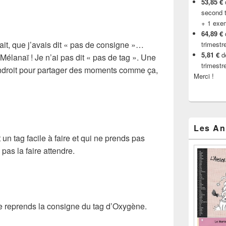
53,85 €
d
second t
+ 1 exe
64,89 €
gérait, que j’avais dit « pas de consigne »…
trimestr
5,81 €
de
Mélanaï ! Je n’ai pas dit « pas de tag ». Une
trimestr
ndroit pour partager des moments comme ça,
Merci !
Les An
un tag facile à faire et qui ne prends pas
pas la faire attendre.
je reprends la consigne du tag d’Oxygène.