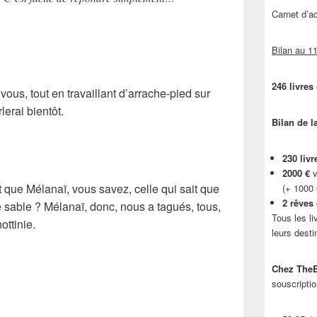
Carnet d’
Bilan au 11
246 livres
ous, tout en travaillant d’arrache-pied sur
lerai bientôt.
Bilan de l
230 livr
2000 €
v
t que Mélanaï, vous savez, celle qui sait que
(+ 1000
2 rêves
e sable ? Mélanaï, donc, nous a tagués, tous,
Tous les li
ottinie.
leurs desti
Chez TheB
souscriptio