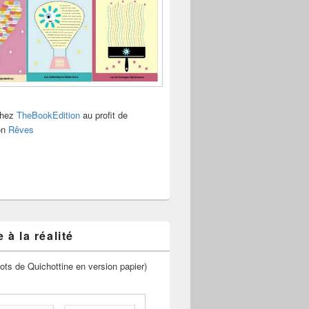
chez
TheBookEdition
au profit de
ion
Rêves
 à la réalité
ots de Quichottine en version papier)