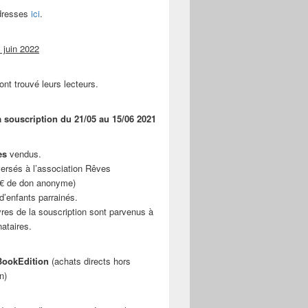
adresses
ici
.
 juin 2022
ont trouvé leurs lecteurs.
a souscription du 21/05 au 15/06 2021
es
vendus.
ersés à l’association Rêves
 € de don anonyme)
d’enfants parrainés.
vres de la souscription sont parvenus à
nataires.
ookEdition
(achats directs hors
n)