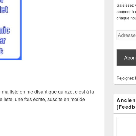
Saisissez 
abonner à c
chaque nouv
Adresse
e-
mail
Abon
Rejoignez 
e ma liste en me disant que quinze, c’est à la
 liste, une fois écrite, suscite en moi de
Ancien
[Feedb