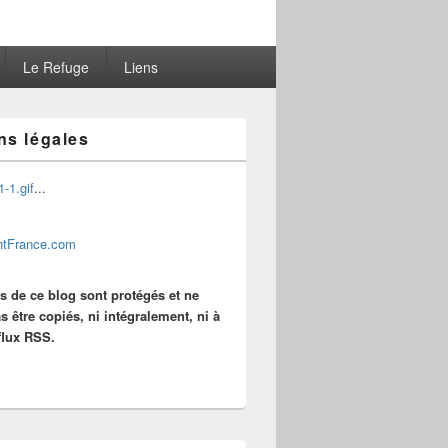
Le Refuge
Liens
ns légales
...
es de ce blog sont protégés et ne
s être copiés, ni intégralement, ni à
 flux RSS.