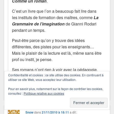
Comme un roman
.
C’est un livre que l’on a beaucoup fait lire dans
les instituts de formation des maîtres, comme
La
Grammaire de l’imagination
de Gianni Rodari
pendant un temps.
Peut-être parce qu’on y trouve des idées
différentes, des pistes pour les enseignants…
Mais le plaisir de la lecture est là, même sans être
prof ou instit, je pense.
Ses romans n’ont rien à voir avec la pédagogie.
Confidentialité et cookies : ce site utilise des cookies. En continuant à
Je me suis bien amusée en les lisant.
utiliser ce site Web, vous acceptez leur utilisation.
Si tu en lis, tu me diras ?
Pour en savoir plus, notamment sur la façon de contrôler les cookies,
consultez :
Politique relative aux cookies
Snow
dans
21/11/2010 à 18:11
a dit :