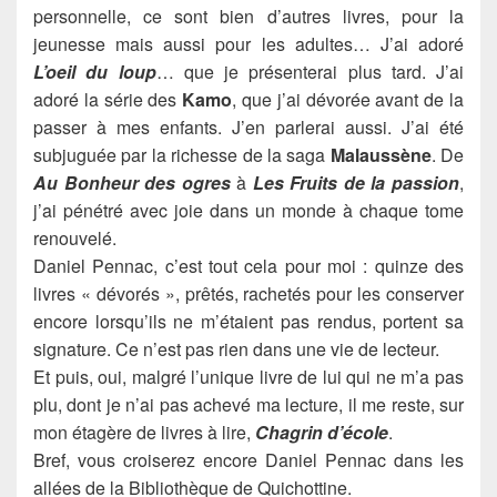
personnelle, ce sont bien d’autres livres, pour la
jeunesse mais aussi pour les adultes… J’ai adoré
L’oeil du loup
… que je présenterai plus tard. J’ai
adoré la série des
Kamo
, que j’ai dévorée avant de la
passer à mes enfants. J’en parlerai aussi. J’ai été
subjuguée par la richesse de la saga
Malaussène
. De
Au Bonheur des ogres
à
Les Fruits de la passion
,
j’ai pénétré avec joie dans un monde à chaque tome
renouvelé.
Daniel Pennac, c’est tout cela pour moi : quinze des
livres « dévorés », prêtés, rachetés pour les conserver
encore lorsqu’ils ne m’étaient pas rendus, portent sa
signature. Ce n’est pas rien dans une vie de lecteur.
Et puis, oui, malgré l’unique livre de lui qui ne m’a pas
plu, dont je n’ai pas achevé ma lecture, il me reste, sur
mon étagère de livres à lire,
Chagrin d’école
.
Bref, vous croiserez encore Daniel Pennac dans les
allées de la Bibliothèque de Quichottine.