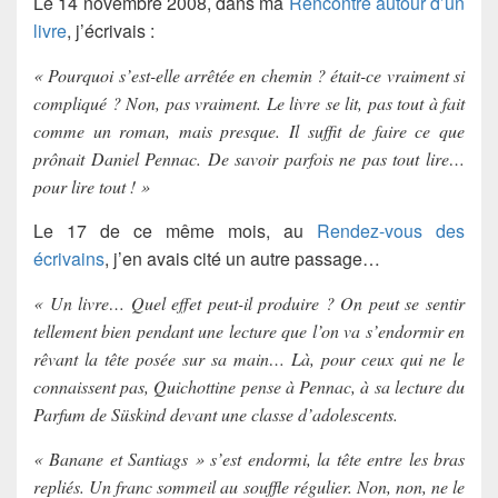
Le 14 novembre 2008, dans ma
Rencontre autour d’un
livre
, j’écrivais :
« Pourquoi s’est-elle arrêtée en chemin ? était-ce vraiment si
compliqué ? Non, pas vraiment. Le livre se lit, pas tout à fait
comme un roman, mais presque. Il suffit de faire ce que
prônait Daniel Pennac. De savoir parfois ne pas tout lire…
pour lire tout ! »
Le 17 de ce même mois, au
Rendez-vous des
écrivains
, j’en avais cité un autre passage…
« Un livre… Quel effet peut-il produire ? On peut se sentir
tellement bien pendant une lecture que l’on va s’endormir en
rêvant la tête posée sur sa main… Là, pour ceux qui ne le
connaissent pas, Quichottine pense à Pennac, à sa lecture du
Parfum de Süskind devant une classe d’adolescents.
« Banane et Santiags » s’est endormi, la tête entre les bras
repliés. Un franc sommeil au souffle régulier. Non, non, ne le