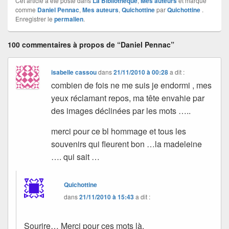
Cet article a été posté dans
La Bibliothèque
,
Mes auteurs
et marqué
comme
Daniel Pennac
,
Mes auteurs
,
Quichottine
par
Quichottine
.
Enregistrer le
permalien
.
100 commentaires à propos de “Daniel Pennac”
isabelle cassou
dans
21/11/2010 à 00:28
a dit :
combien de fois ne me suis je endormi , mes
yeux réclamant repos, ma tête envahie par
des images déclinées par les mots …..
merci pour ce bl hommage et tous les
souvenirs qui fleurent bon …la madeleine
…. qui sait …
Quichottine
dans
21/11/2010 à 15:43
a dit :
Sourire… Merci pour ces mots là.