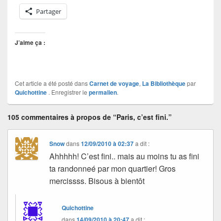
Partager
J’aime ça :
Cet article a été posté dans
Carnet de voyage
,
La Bibliothèque
par
Quichottine
. Enregistrer le
permalien
.
105 commentaires à propos de “Paris, c’est fini.”
Snow
dans
12/09/2010 à 02:37
a dit :
Ahhhhh! C’est fini.. mais au moins tu as fini
ta randonneé par mon quartier! Gros
mercissss. Bisous à bientôt
Quichottine
dans
14/09/2010 à 20:47
a dit :