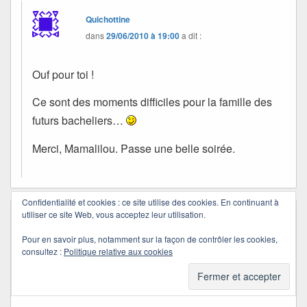
Quichottine
dans
29/06/2010 à 19:00
a dit :
Ouf pour toi !
Ce sont des moments difficiles pour la famille des
futurs bacheliers…
Merci, Mamalilou. Passe une belle soirée.
Confidentialité et cookies : ce site utilise des cookies. En continuant à
utiliser ce site Web, vous acceptez leur utilisation.
Muad' Dib
dans
23/06/2010 à 21:45
a dit :
Coucou Quichottine, je profite de ton lien et
Pour en savoir plus, notamment sur la façon de contrôler les cookies,
de la possibilité que tu m’offres de pouvoir
consultez :
Politique relative aux cookies
réagir avant la publication officielle de ton
article.