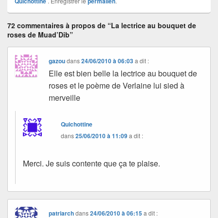
Quichottine
. Enregistrer le
permalien
.
72 commentaires à propos de “La lectrice au bouquet de
roses de Muad’Dib”
gazou
dans
24/06/2010 à 06:03
a dit :
Elle est bien belle la lectrice au bouquet de
roses et le poème de Verlaine lui sied à
merveille
Quichottine
dans
25/06/2010 à 11:09
a dit :
Merci. Je suis contente que ça te plaise.
patriarch
dans
24/06/2010 à 06:15
a dit :