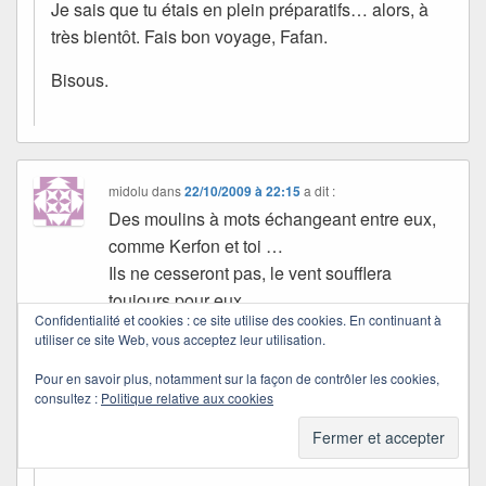
Je sais que tu étais en plein préparatifs… alors, à
très bientôt. Fais bon voyage, Fafan.
Bisous.
midolu
dans
22/10/2009 à 22:15
a dit :
Des moulins à mots échangeant entre eux,
comme Kerfon et toi …
Ils ne cesseront pas, le vent soufflera
toujours pour eux.
Confidentialité et cookies : ce site utilise des cookies. En continuant à
utiliser ce site Web, vous acceptez leur utilisation.
Merci à toi, et à vous tous.
Bisous
Pour en savoir plus, notamment sur la façon de contrôler les cookies,
consultez :
Politique relative aux cookies
Quichottine
dans
22/10/2009 à 23:56
a dit :