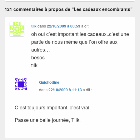
121 commentaires à propos de “Les cadeaux encombrants”
tilk
dans
22/10/2009 à 00:53
a dit :
oh oui c’est important les cadeaux..c’est une
partie de nous même que l’on offre aux
autres…
besos
tilk
Quichottine
dans
22/10/2009 à 11:13
a dit :
C’est toujours important, c’est vrai.
Passe une belle journée, Tilk.