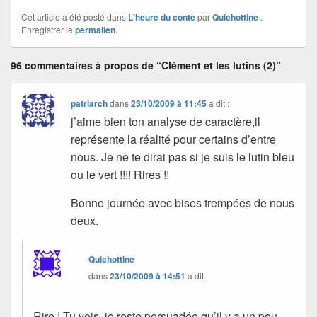
Cet article a été posté dans
L'heure du conte
par
Quichottine
.
Enregistrer le
permalien
.
96 commentaires à propos de “Clément et les lutins (2)”
patriarch
dans
23/10/2009 à 11:45
a dit :
j’aime bien ton analyse de caractère,il
représente la réalité pour certains d’entre
nous. Je ne te dirai pas si je suis le lutin bleu
ou le vert !!!! Rires !!
Bonne journée avec bises trempées de nous
deux.
Quichottine
dans
23/10/2009 à 14:51
a dit :
Rire ! Tu vois, je reste persuadée qu’il y a un peu