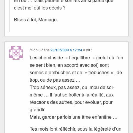
Eh oui… Mais peut-être sont-ils ainsi parce que
c’est moi qui les décris ?
Bises à toi, Mamago.
midolu
dans
23/10/2009 à 17:24
a dit :
Les chemins de » l’équilibre » (celui où l’on
se sent bien, en accord avec soi) sont
semés d’embûches et de » trébûches « , de
trop, ou de pas assez …
Trop sérieux, pas assez, ou imbu de soi-
même … Il faut se frotter à la réalité, aux
réactions des autres, pour évoluer, pour
grandir.
Mais, garder parfois une âme enfantine …
Tes mots font réfléchir, sous la légèreté d’un