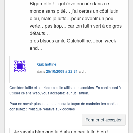
Bigornette !…qui rêve encore dans ce
monde sans pitié… j’ai certes un côté lutin
bleu, mais je lutte…pour devenir un peu
verte…pas trop… car ton lutin vert à de gros
défauts…
gros bisous amie Quichottine…bon week
end…
Quichottine
dans
25/10/2009 à 22:31
a dit :
Il y a toujours un sens caché dans mes paraboles.
Confidentialité et cookies : ce site utilise des cookies. En continuant à
utiliser ce site Web, vous acceptez leur utilisation.
Mais là, ce que je sais, c’est qu’il faut que je
Pour en savoir plus, notamment sur la façon de contrôler les cookies,
finisse cette histoire.
consultez :
Politique relative aux cookies
Tu écris un roman ? Mais c’est génial !
Je savais bien que tu étais un peu lutin bleu !