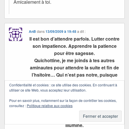
Amicalement à toi.
AnB
dans
13/09/2009 à 19:48
a dit :
Il est bon d’attendre parfois. Lutter contre
son impatience. Apprendre la patience
pour être sagesse.
Quichottine, je me joinds à tes autres
aminautes pour attendre la suite et fin de
l’hsitoire… Qui n’est pas notre, puisque
que Quichottine n’est pas en fin ; juste
Confidentialité et cookies : ce site utilise des cookies. En continuant à
en temps de pause pour se retrouver,
utiliser ce site Web, vous acceptez leur utilisation.
pour profiter des choses et ceux qui
Pour en savoir plus, notamment sur la façon de contrôler les cookies,
l’entourent… pour enfin nous revenir, à
consultez :
Politique relative aux cookies
nouveau, pleine de mots qui nous
réchauffent, et de fantaisie qui nous
illumine.