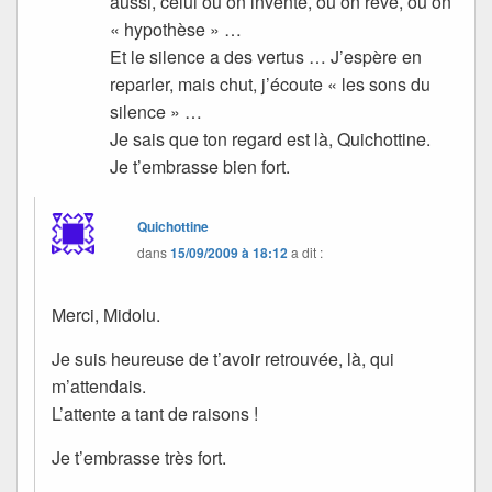
aussi, celui où on invente, où on rêve, où on
« hypothèse » …
Et le silence a des vertus … J’espère en
reparler, mais chut, j’écoute « les sons du
silence » …
Je sais que ton regard est là, Quichottine.
Je t’embrasse bien fort.
Quichottine
dans
15/09/2009 à 18:12
a dit :
Merci, Midolu.
Je suis heureuse de t’avoir retrouvée, là, qui
m’attendais.
L’attente a tant de raisons !
Je t’embrasse très fort.