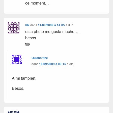
ce moment…
tilk
dans
11/09/2009 à 14:05
a dit :
esta photo me gusta mucho….
besos
tilk
Quichottine
dans
16/09/2009 à 00:15
a dit :
A mi también.
Besos.