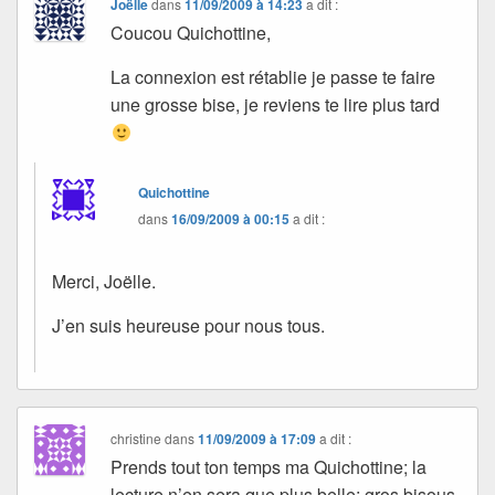
Joëlle
dans
11/09/2009 à 14:23
a dit :
Coucou Quichottine,
La connexion est rétablie je passe te faire
une grosse bise, je reviens te lire plus tard
Quichottine
dans
16/09/2009 à 00:15
a dit :
Merci, Joëlle.
J’en suis heureuse pour nous tous.
christine
dans
11/09/2009 à 17:09
a dit :
Prends tout ton temps ma Quichottine; la
lecture n’en sera que plus belle; gros bisous