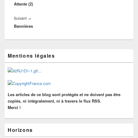
l’article
Attente (2)
précédent :
Article
Suivant
→
Bannières
suivant :
Zone
Mentions légales
principale
de
widget
...
pour
la
barre
latérale
Les articles de ce blog sont protégés et ne doivent pas être
copiés, ni intégralement, ni à travers le flux RSS.
Merci !
Horizons