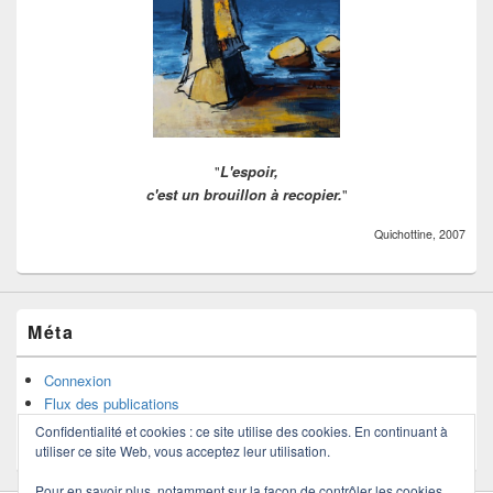
"
L'espoir,
c'est un brouillon à recopier.
"
Quichottine, 2007
Méta
Connexion
Flux des publications
Flux des commentaires
Confidentialité et cookies : ce site utilise des cookies. En continuant à
Site de WordPress-FR
utiliser ce site Web, vous acceptez leur utilisation.
Pour en savoir plus, notamment sur la façon de contrôler les cookies,