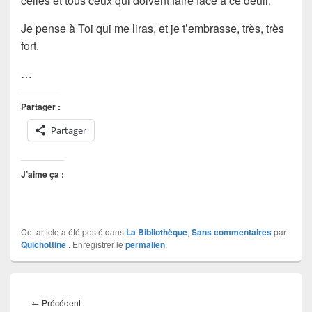
celles et tous ceux qui doivent faire face à ce deuil.
Je pense à Toi qui me liras, et je t’embrasse, très, très
fort.
…
Partager :
Partager
J’aime ça :
Cet article a été posté dans
La Bibliothèque
,
Sans commentaires
par
Quichottine
. Enregistrer le
permalien
.
Navigation
de
Article
←
Précédent