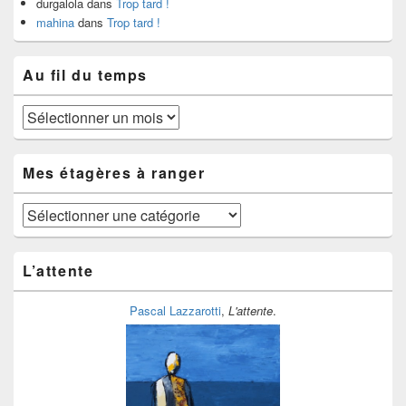
durgalola
dans
Trop tard !
mahina
dans
Trop tard !
Au fil du temps
Au
fil
du
temps
Mes étagères à ranger
Mes
étagères
à
ranger
L’attente
Pascal Lazzarotti
,
L'attente
.