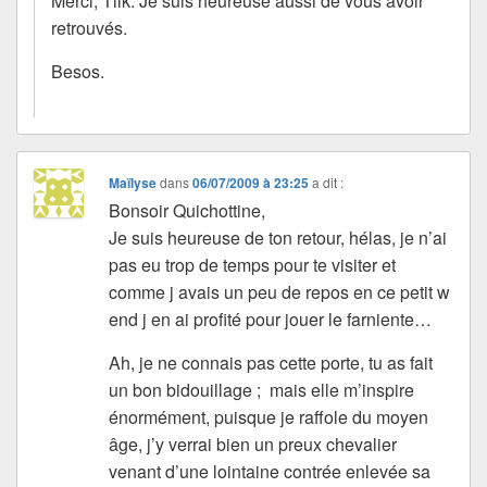
Merci, Tilk. Je suis heureuse aussi de vous avoir
retrouvés.
Besos.
Maïlyse
dans
06/07/2009 à 23:25
a dit :
Bonsoir Quichottine,
Je suis heureuse de ton retour, hélas, je n’ai
pas eu trop de temps pour te visiter et
comme j avais un peu de repos en ce petit w
end j en ai profité pour jouer le farniente…
Ah, je ne connais pas cette porte, tu as fait
un bon bidouillage ; mais elle m’inspire
énormément, puisque je raffole du moyen
âge, j’y verrai bien un preux chevalier
venant d’une lointaine contrée enlevée sa