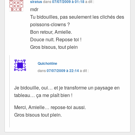
siratus
dans
07/07/2009 à 01:18
a dit :
mdr
Tu bidouilles, pas seulement les clichés des
poissons-clowns ?
Bon retour, Amielle.
Douce nuit. Repose toi !
Gros bisous, tout plein
Quichottine
dans
07/07/2009 à 22:14
a dit :
Je bidouille, oui… et je transforme un paysage en
tableau… ça me plaît bien !
Merci, Amielle… repose-toi aussi.
Gros bisous tout plein.