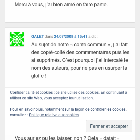
Merci à vous, j’ai bien aimé en faire partie.
GALET
dans
24/07/2009 à 15:41
a dit :
Au sujet de notre « conte commun », j’ai fait
des copié-collé des commmentaires puis les
ai supprimés. C’est pourquoi j’ai intercalé le
nom des auteurs, pour ne pas en usurper la
gloire !
Confidentialité et cookies : ce site utilise des cookies. En continuant à
Quichottine
utiliser ce site Web, vous acceptez leur utilisation.
dans
25/07/2009 à 22:21
a dit :
Pour en savoir plus, notamment sur la façon de contrôler les cookies,
consultez :
Politique relative aux cookies
Ma question, chez vous, concernait le pourquoi de
la suppression.
Vous auriez pu les laisser, non ? Cela « datait »