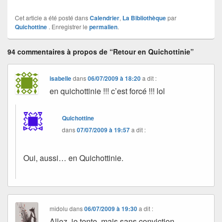
Cet article a été posté dans
Calendrier
,
La Bibliothèque
par
Quichottine
. Enregistrer le
permalien
.
94 commentaires à propos de “Retour en Quichottinie”
isabelle
dans
06/07/2009 à 18:20
a dit :
en quichottinie !!! c’est forcé !!! lol
Quichottine
dans
07/07/2009 à 19:57
a dit :
Oui, aussi… en Quichottinie.
midolu
dans
06/07/2009 à 19:30
a dit :
Allez, je tente, mais sans conviction,