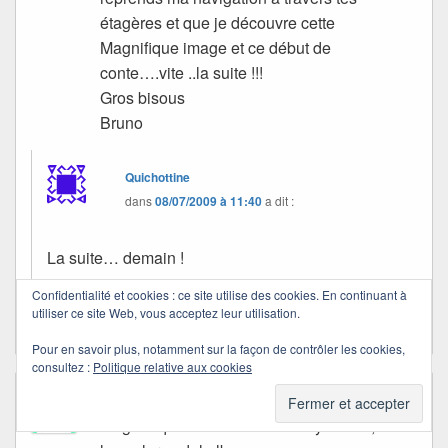
étagères et que je découvre cette
Magnifique image et ce début de
conte….vite ..la suite !!!
Gros bisous
Bruno
Quichottine
dans
08/07/2009 à 11:40
a dit :
La suite… demain !
Confidentialité et cookies : ce site utilise des cookies. En continuant à
Merci, Bruno. Gros bisous à toi aussi.
utiliser ce site Web, vous acceptez leur utilisation.
Pour en savoir plus, notamment sur la façon de contrôler les cookies,
consultez :
Politique relative aux cookies
V.V.
dans
07/07/2009 à 19:13
a dit :
SEguro que saldra un final muy bonito, con