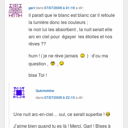
gari
dans
07/07/2009 à 01:19
a dit :
il parait que le blanc est blanc car il refoule
la lumière donc les couleurs ;
le noir lui les absorbent , la nuit serait elle
arc en ciel pour égayer les étoiles et nos
rèves ??
hum ! ( je ne rève jamais
) d’ou ma
question ,
,
bise Toi !
Quichottine
dans
07/07/2009 à 22:15
a dit :
Une nuit arc-en-ciel… oui, ce serait superbe !
J’aime bien quand tu es là ! Merci, Gari ! Bises à