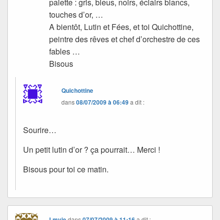
palette : gris, bleus, noirs, éclairs blancs,
touches d’or, …
A bientôt, Lutin et Fées, et toi Quichottine,
peintre des rêves et chef d’orchestre de ces
fables …
Bisous
Quichottine
dans
08/07/2009 à 06:49
a dit :
Sourire…
Un petit lutin d’or ? ça pourrait… Merci !
Bisous pour toi ce matin.
Lmvie
dans
07/07/2009 à 11:16
a dit :