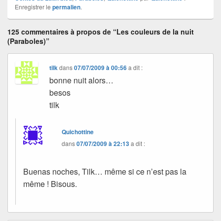
Enregistrer le
permalien
.
125 commentaires à propos de “Les couleurs de la nuit
(Paraboles)”
tilk
dans
07/07/2009 à 00:56
a dit :
bonne nuit alors…
besos
tilk
Quichottine
dans
07/07/2009 à 22:13
a dit :
Buenas noches, Tilk… même si ce n’est pas la
même ! Bisous.