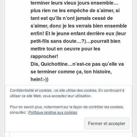
terminer leurs vieux jours ensemble…
plus rien ne les empêche de s’aimer, si
tant est qu’ils n’ont jamais cessé de
s’aimer, donc je les verrais bien ensemble
enfin! Et le jeune enfant derrière eux (leur
petit-fils sans doute…?)…pourrait bien
mettre tout en oeuvre pour les
rapprocher!
Dis, Quichottine…n’est-ce pas qu’elle va
se terminer comme ça, ton histoire,
hein!:-))
Confidentialité et cookies : ce site utilise des cookies. En continuant à
Tu as une imagination formidable et tout
utiliser ce site Web, vous acceptez leur utilisation.
ça est si joliment dit…j’ai passé un joli
moment, merci !!
Pour en savoir plus, notamment sur la façon de contrôler les cookies,
consultez :
Politique relative aux cookies
Quichottine
dans
04/06/2009 à 20:42
a dit :