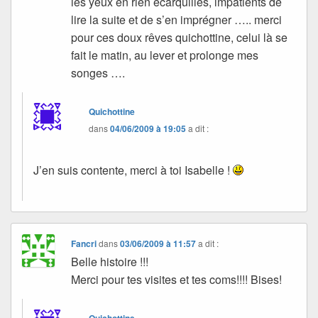
les yeux en rien écarquillés, impatients de
lire la suite et de s’en imprégner ….. merci
pour ces doux rêves quichottine, celui là se
fait le matin, au lever et prolonge mes
songes ….
Quichottine
dans
04/06/2009 à 19:05
a dit :
J’en suis contente, merci à toi Isabelle !
Fancri
dans
03/06/2009 à 11:57
a dit :
Belle histoire !!!
Merci pour tes visites et tes coms!!!! Bises!
Quichottine