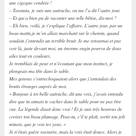
une cigogne cendrée !
– Taratata, je suis une autruche, on me l’a dit l’autre jour.
– Et qui a bien pu de raconter une telle bêtise, dis-moi ?
– Eh bien, voilà, je t’explique l’affaire. L’autre jour, par un
beau matin,je m’en allais marchant sur le chemin, quand
soudain j’entendis un terrible bruit. Je me retournai et pus
voir là, juste devant moi, un énorme engin pourvu de deux
ailes tout en couleurs.
Je tremblais de peur et n’écoutant que mon instinct, je
plongeais ma tête dans le sable.
Mes genoux s’entrechoquaient alors que j’entendais des
bruits étranges auprès de moi.
« Bonjour à toi belle autruche, dit une voix, j’avais entendu
dire que tu aimais te cacher dans le sable pour ne pas être
vue. La légende disait donc vrai ! Et je suis très heureux de
croiser ton beau plumage. Peux-tu, s’il te plaît, sortir ton joli
minois, que je vois tes yeux. »
Je n’étais guère rassurée, mais la voix était douce. Alors je