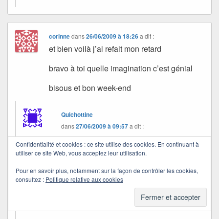
corinne
dans
26/06/2009 à 18:26
a dit :
et bien voilà j’ai refait mon retard
bravo à toi quelle imagination c’est génial
bisous et bon week-end
Quichottine
dans
27/06/2009 à 09:57
a dit :
Confidentialité et cookies : ce site utilise des cookies. En continuant à
Je suis heureuse de voir que tu as lu le florilège
utiliser ce site Web, vous acceptez leur utilisation.
juqu’à sa dernière page, c’est vraiment gentil.
Pour en savoir plus, notamment sur la façon de contrôler les cookies,
consultez :
Politique relative aux cookies
Merci à toi.
Je te souhaite un bon weekend. Bisous.