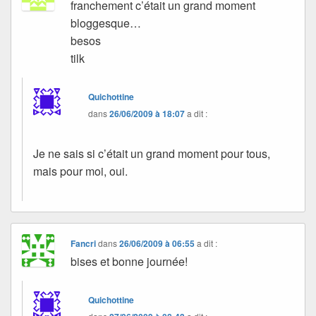
franchement c’était un grand moment
bloggesque…
besos
tilk
Quichottine
dans
26/06/2009 à 18:07
a dit :
Je ne sais si c’était un grand moment pour tous,
mais pour moi, oui.
Fancri
dans
26/06/2009 à 06:55
a dit :
bises et bonne journée!
Quichottine