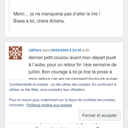
Merci… je ne manquerai pas d’aller le lire !
Bises à toi, chère Alrisha.
LiliFlore
dans
08/06/2009 à 23:30
a dit :
dernier petit coucou avant mon départ jeudi
à l’aube, pour un retour fin 1ère semaine de
juillet. Bon courage à toi,je lirai ta prose à
mon retour car en ce moment toujours super
Confidentialité et cookies : ce site utilise des cookies. En continuant à
débordée, Bigs bisous.
utiliser ce site Web, vous acceptez leur utilisation.
petit copier/coller
dernier passage avant depart jeudi à l’aube
Pour en savoir plus, notamment sur la façon de contrôler les cookies,
consultez :
Politique relative aux cookies
pour cause de…vacances et oui je sais le
temps n’est pas encouragant, mais j’espère
bien que du coté de Perpignan il y fera