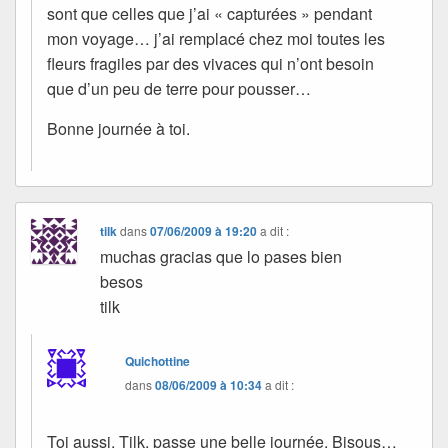
sont que celles que j’ai « capturées » pendant
mon voyage… j’ai remplacé chez moi toutes les
fleurs fragiles par des vivaces qui n’ont besoin
que d’un peu de terre pour pousser…
Bonne journée à toi.
tilk
dans
07/06/2009 à 19:20
a dit :
muchas gracias que lo pases bien
besos
tilk
Quichottine
dans
08/06/2009 à 10:34
a dit :
Toi aussi, Tilk, passe une belle journée. Bisous…