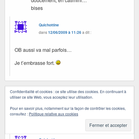
doucement, en catimini…
bises
Quichottine
dans
12/06/2009 à 11:26
a dit :
OB aussi va mal parfois…
Je t’embrasse fort.
Confidentialité et cookies : ce site utilise des cookies. En continuant à
Corinne
dans
10/06/2009 à 23:14
a dit :
utiliser ce site Web, vous acceptez leur utilisation.
Vous aviez rendez-vous avec la coïncidence
Pour en savoir plus, notamment sur la façon de contrôler les cookies,
c’est étonnant mais magique à la fois
consultez :
Politique relative aux cookies
bisous