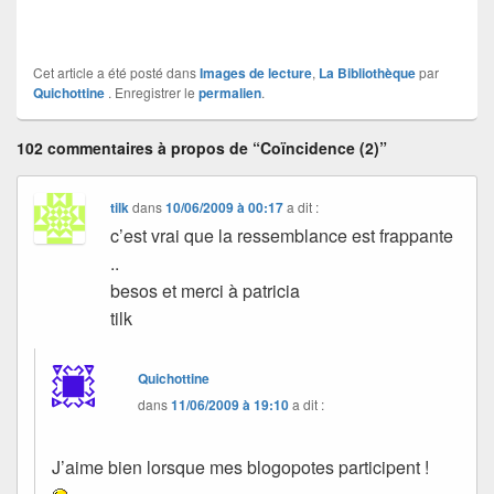
Cet article a été posté dans
Images de lecture
,
La Bibliothèque
par
Quichottine
. Enregistrer le
permalien
.
102 commentaires à propos de “Coïncidence (2)”
tilk
dans
10/06/2009 à 00:17
a dit :
c’est vrai que la ressemblance est frappante
..
besos et merci à patricia
tilk
Quichottine
dans
11/06/2009 à 19:10
a dit :
J’aime bien lorsque mes blogopotes participent !