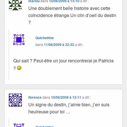
marlou
dans
10/06/2009 à 13:10
a dit :
Une doublement belle histoire avec cette
coïncidence étrange.Un clin d’oeil du destin
?
Quichottine
dans
11/06/2009 à 22:32
a dit :
Qui sait ? Peut-être un jour rencontrerai-je Patricia
?
florence
dans
10/06/2009 à 13:11
a dit :
Un signe du destin, j’aime bien, j’en suis
heuireuse pour toi …