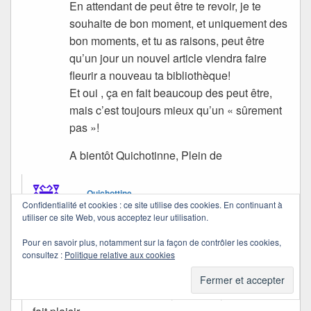
En attendant de peut être te revoir, je te
souhaite de bon moment, et uniquement des
bon moments, et tu as raisons, peut être
qu’un jour un nouvel article viendra faire
fleurir a nouveau ta bibliothèque!
Et oui , ça en fait beaucoup des peut être,
mais c’est toujours mieux qu’un « sûrement
pas »!
A bientôt Quichotinne, Plein de
Quichottine
Confidentialité et cookies : ce site utilise des cookies. En continuant à
dans
31/05/2009 à 18:36
a dit :
utiliser ce site Web, vous acceptez leur utilisation.
Pour en savoir plus, notamment sur la façon de contrôler les cookies,
Certains sont très synchro…
consultez :
Politique relative aux cookies
Mais je suis contente que tu sois là, Laorra.
J’ai aimé te lire à mon retour, c’est vrai, cela m’a