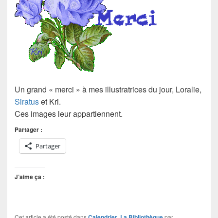
Un grand « merci » à mes illustratrices du jour, Loralie,
Siratus
et Kri.
Ces images leur appartiennent.
Partager :
Partager
J’aime ça :
Cet article a été posté dans
Calendrier
,
La Bibliothèque
par