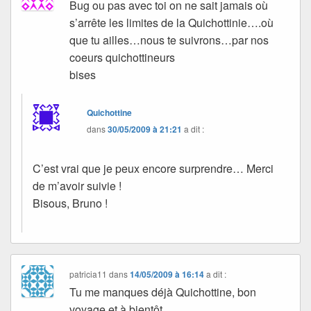
Bug ou pas avec toi on ne sait jamais où
s’arrête les limites de la Quichottinie….où
que tu ailles…nous te suivrons…par nos
coeurs quichottineurs
bises
Quichottine
dans
30/05/2009 à 21:21
a dit :
C’est vrai que je peux encore surprendre… Merci
de m’avoir suivie !
Bisous, Bruno !
patricia11
dans
14/05/2009 à 16:14
a dit :
Tu me manques déjà Quichottine, bon
voyage et à bientôt.