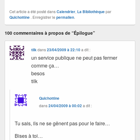
Cet article a été posté dans
Calendrier
,
La Bibliothèque
par
Quichottine
. Enregistrer le
permalien
.
100 commentaires à propos de “Épilogue”
tilk
dans
23/04/2009 à 22:10
a dit :
un service publique ne peut pas fermer
comme ça…
besos
tilk
Quichottine
dans
24/04/2009 à 00:02
a dit :
Tu sais, ils ne se gênent pas pour le faire…
Bises à toi…