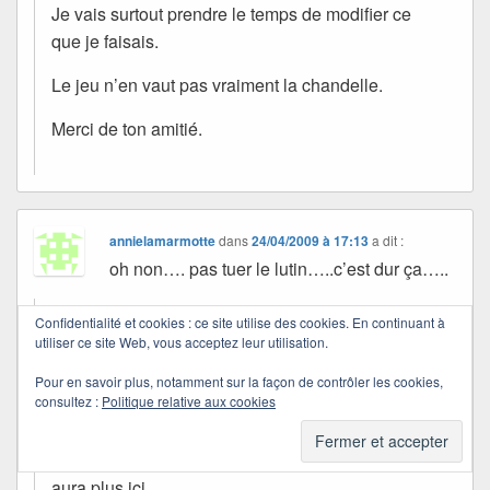
Je vais surtout prendre le temps de modifier ce
que je faisais.
Le jeu n’en vaut pas vraiment la chandelle.
Merci de ton amitié.
annielamarmotte
dans
24/04/2009 à 17:13
a dit :
oh non…. pas tuer le lutin…..c’est dur ça…..
Confidentialité et cookies : ce site utilise des cookies. En continuant à
Quichottine
utiliser ce site Web, vous acceptez leur utilisation.
dans
25/04/2009 à 14:24
a dit :
Pour en savoir plus, notamment sur la façon de contrôler les cookies,
consultez :
Politique relative aux cookies
C’est dur…
Je sais qu’en dehors de ma boîte à rêve, il n’y en
aura plus ici.