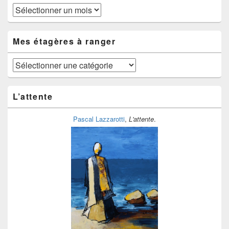
Au
fil
du
temps
Mes étagères à ranger
Mes
étagères
à
ranger
L’attente
Pascal Lazzarotti
,
L'attente
.