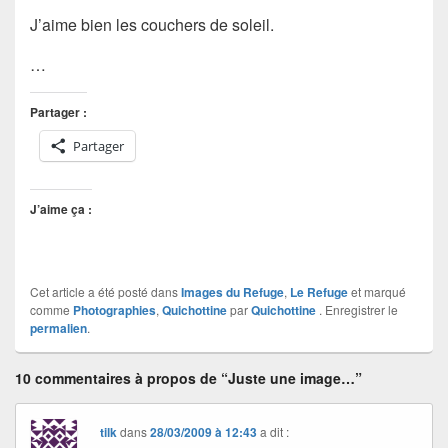
J’aime bien les couchers de soleil.
…
Partager :
Partager
J’aime ça :
Cet article a été posté dans
Images du Refuge
,
Le Refuge
et marqué
comme
Photographies
,
Quichottine
par
Quichottine
. Enregistrer le
permalien
.
10 commentaires à propos de “Juste une image…”
tilk
dans
28/03/2009 à 12:43
a dit :