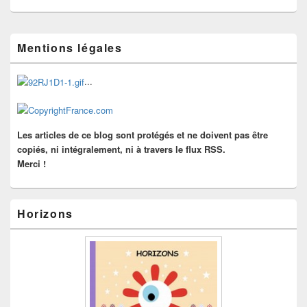
Zone
Mentions légales
principale
de
widget
...
pour
la
barre
latérale
Les articles de ce blog sont protégés et ne doivent pas être
copiés, ni intégralement, ni à travers le flux RSS.
Merci !
Horizons