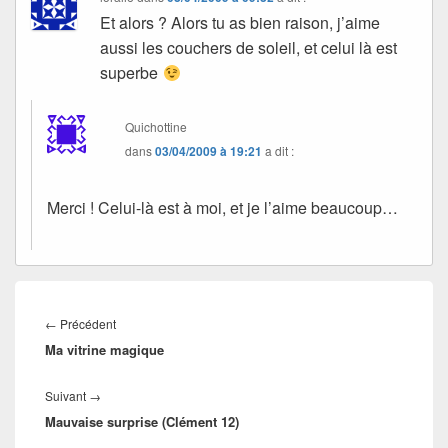
Et alors ? Alors tu as bien raison, j’aime
aussi les couchers de soleil, et celui là est
superbe
Quichottine
dans
03/04/2009 à 19:21
a dit :
Merci ! Celui-là est à moi, et je l’aime beaucoup…
Navigation
de
Article
←
Précédent
l’article
Ma vitrine magique
précédent :
Article
Suivant
→
Mauvaise surprise (Clément 12)
suivant :