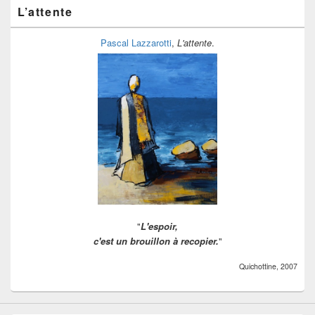
ranger
L’attente
Pascal Lazzarotti
,
L'attente
.
"
L'espoir,
c'est un brouillon à recopier.
"
Quichottine, 2007