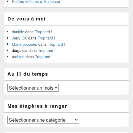
Petites voitures à Mulhouse
De vous à moi
danièle
dans
Trop tard !
Jerry OX
dans
Trop tard !
Marie poupées
dans
Trop tard !
durgalola
dans
Trop tard !
mahina
dans
Trop tard !
Au fil du temps
Au
fil
du
temps
Mes étagères à ranger
Mes
étagères
à