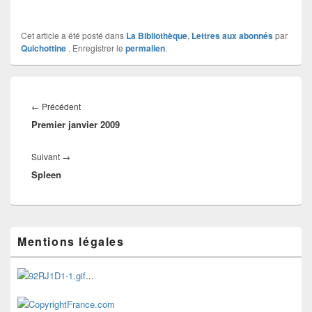
Cet article a été posté dans
La Bibliothèque
,
Lettres aux abonnés
par
Quichottine
. Enregistrer le
permalien
.
Navigation
de
Article
←
Précédent
l’article
Premier janvier 2009
précédent :
Article
Suivant
→
Spleen
suivant :
Zone
Mentions légales
principale
de
widget
...
pour
la
barre