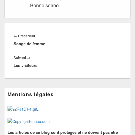
Bonne soirée.
Navigation
de
Article
←
Précédent
l’article
Songe de femme
précédent :
Article
Suivant
→
Les visiteurs
suivant :
Zone
Mentions légales
principale
de
widget
...
pour
la
barre
latérale
Les articles de ce blog sont protégés et ne doivent pas être