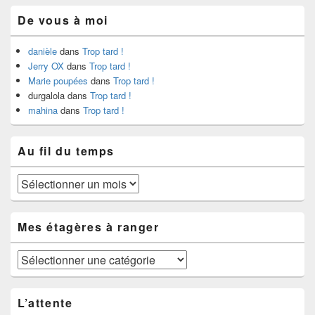
De vous à moi
danièle
dans
Trop tard !
Jerry OX
dans
Trop tard !
Marie poupées
dans
Trop tard !
durgalola
dans
Trop tard !
mahina
dans
Trop tard !
Au fil du temps
Au
fil
du
temps
Mes étagères à ranger
Mes
étagères
à
ranger
L’attente