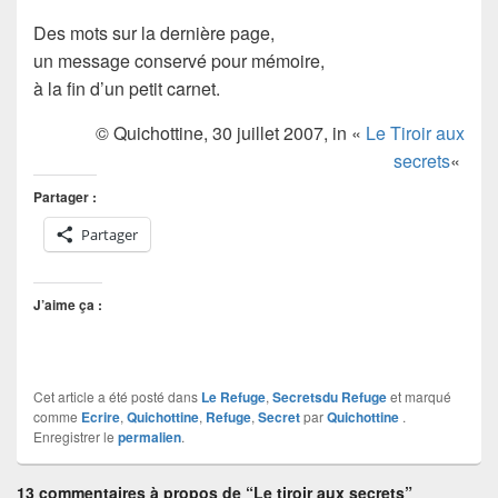
Des mots sur la dernière page,
un message conservé pour mémoire,
à la fin d’un petit carnet.
© Quichottine, 30 juillet 2007, in «
Le Tiroir aux
secrets
«
Partager :
Partager
J’aime ça :
Cet article a été posté dans
Le Refuge
,
Secretsdu Refuge
et marqué
comme
Ecrire
,
Quichottine
,
Refuge
,
Secret
par
Quichottine
.
Enregistrer le
permalien
.
13 commentaires à propos de “Le tiroir aux secrets”