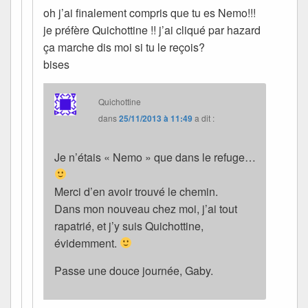
oh j’ai finalement compris que tu es Nemo!!!
je préfère Quichottine !! j’ai cliqué par hazard
ça marche dis moi si tu le reçois?
bises
Quichottine
dans
25/11/2013 à 11:49
a dit :
Je n’étais « Nemo » que dans le refuge…
Merci d’en avoir trouvé le chemin.
Dans mon nouveau chez moi, j’ai tout
rapatrié, et j’y suis Quichottine,
évidemment.
Passe une douce journée, Gaby.