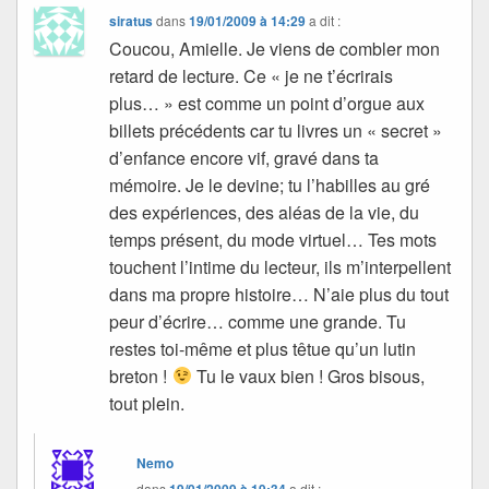
siratus
dans
19/01/2009 à 14:29
a dit :
Coucou, Amielle. Je viens de combler mon
retard de lecture. Ce « je ne t’écrirais
plus… » est comme un point d’orgue aux
billets précédents car tu livres un « secret »
d’enfance encore vif, gravé dans ta
mémoire. Je le devine; tu l’habilles au gré
des expériences, des aléas de la vie, du
temps présent, du mode virtuel… Tes mots
touchent l’intime du lecteur, ils m’interpellent
dans ma propre histoire… N’aie plus du tout
peur d’écrire… comme une grande. Tu
restes toi-même et plus têtue qu’un lutin
breton !
Tu le vaux bien ! Gros bisous,
tout plein.
Nemo
dans
19/01/2009 à 19:34
a dit :