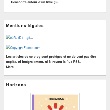
Rencontre autour d’un livre (3)
suivant :
Zone
Mentions légales
principale
de
widget
...
pour
la
barre
latérale
Les articles de ce blog sont protégés et ne doivent pas être
copiés, ni intégralement, ni à travers le flux RSS.
Merci !
Horizons