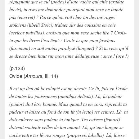
répugnant que le cul (podex) d’une vache qui chie (crudae
bovis), tu oses me demander pourquoi mon sexe ne bande
pas (enervet) ? Parce qu’on voit chez toi des ouvrages
stoïciens (libelli Stoici) traîner sur des coussins en soie
(sericos pulvillos), crois-tu que mon sexe sache lire ? Crois-
tu que les livres l’excitent ? Crois-tu que mon fascinus
(fascinum) en soit moins paralysé (languet) ? Si tu veux qu’il
se dresse bien haut sur mon aine dédaigneuse : suce ! (ore !)
(p.123)
Ovide
(
Amours
, III, 14)
Il est un lieu où la volupté est un devoir. Ce lit, fais-en l’asile
de toutes les jouissances (omnibus deliciis). Là, la pudeur
(pudor) doit être bannie. Mais quand tu en sors, reprends ta
pudeur et laisse au fond de ton lit (in lecto) tes crimes. Là, tu
dois enlever sans pudeur ta tunique. Tes cuisses (femori)
doivent soutenir celles de ton amant. Là, qu’une langue se
cache entre tes lèvres rouges (purpereis labellis). Là, laisse