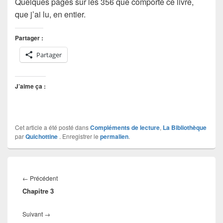
Quelques pages sur les 356 que comporte ce livre,
que j’ai lu, en entier.
Partager :
Partager
J’aime ça :
Cet article a été posté dans
Compléments de lecture
,
La Bibliothèque
par
Quichottine
. Enregistrer le
permalien
.
Navigation
de
Article
←
Précédent
l’article
Chapitre 3
précédent :
Article
Suivant
→