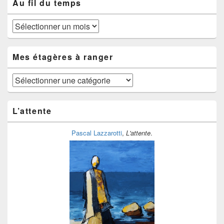
Au fil du temps
Au
fil
du
temps
Mes étagères à ranger
Mes
étagères
à
ranger
L’attente
Pascal Lazzarotti
,
L'attente
.