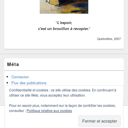
"
L'espoir,
c'est un brouillon à recopier.
"
Quichottine, 2007
Méta
Connexion
Flux des publications
Flux des commentaires
Confidentialité et cookies : ce site utilise des cookies. En continuant à
Site de WordPress-FR
utiliser ce site Web, vous acceptez leur utilisation.
Pour en savoir plus, notamment sur la façon de contrôler les cookies,
consultez :
Politique relative aux cookies
Copyright © 2026
Quichottine
. Tous droits réservés.
Politique de confidentialité
Thème : Catch Box par
Thèmes Catch