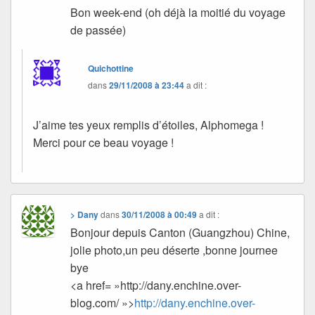
Bon week-end (oh déjà la moitié du voyage
de passée)
Quichottine
dans
29/11/2008 à 23:44
a dit :
J’aime tes yeux remplis d’étoiles, Alphomega !
Merci pour ce beau voyage !
> Dany
dans
30/11/2008 à 00:49
a dit :
Bonjour depuis Canton (Guangzhou) Chine,
jolie photo,un peu déserte ,bonne journee
bye
<a href= »http://dany.enchine.over-
blog.com/ »>
http://dany.enchine.over-