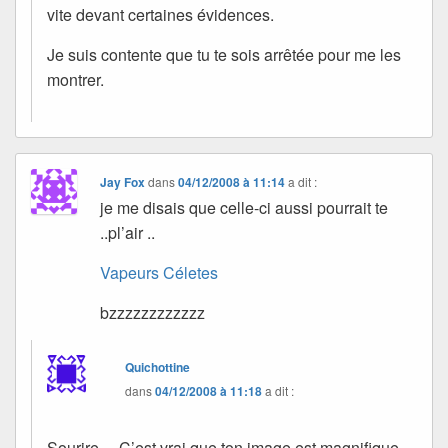
vite devant certaines évidences.
Je suis contente que tu te sois arrêtée pour me les
montrer.
Jay Fox
dans
04/12/2008 à 11:14
a dit :
je me disais que celle-ci aussi pourrait te
..pl’air ..
Vapeurs Céletes
bzzzzzzzzzzzz
Quichottine
dans
04/12/2008 à 11:18
a dit :
Sourire… C’est vrai que ton image est magnifique