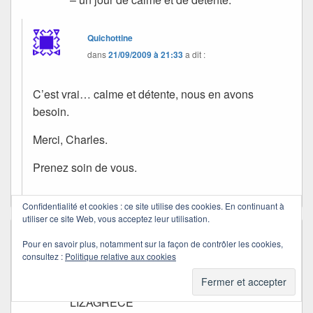
Quichottine
dans
21/09/2009 à 21:33
a dit :
C’est vrai… calme et détente, nous en avons
besoin.
Merci, Charles.
Prenez soin de vous.
Confidentialité et cookies : ce site utilise des cookies. En continuant à
utiliser ce site Web, vous acceptez leur utilisation.
LIZA
dans
29/11/2008 à 07:55
a dit :
Pour en savoir plus, notamment sur la façon de contrôler les cookies,
Passe un bon week-end Quichottine et
consultez :
Politique relative aux cookies
reviens vite en nous parlant de tes rêves
LIZAGRECE