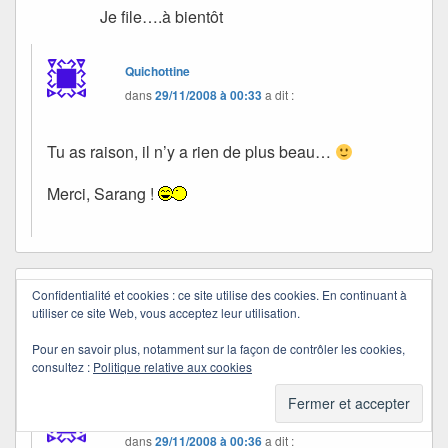
Je file….à bientôt
Quichottine
dans
29/11/2008 à 00:33
a dit :
Tu as raison, il n’y a rien de plus beau…
Merci, Sarang !
Confidentialité et cookies : ce site utilise des cookies. En continuant à
Fancri
dans
28/11/2008 à 22:05
a dit :
utiliser ce site Web, vous acceptez leur utilisation.
très belle photo j’adore!
Pour en savoir plus, notamment sur la façon de contrôler les cookies,
Bises du soir!!!
consultez :
Politique relative aux cookies
Quichottine
dans
29/11/2008 à 00:36
a dit :