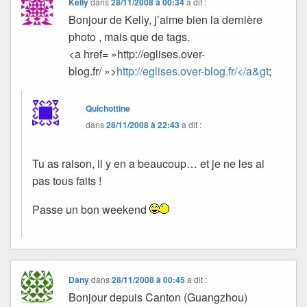
Kelly
dans
28/11/2008 à 00:34
a dit :
Bonjour de Kelly, j’aime bien la dernière
photo , mais que de tags.
<a href= »http://eglises.over-
blog.fr/ »>
http://eglises.over-blog.fr/</a&gt
;
Quichottine
dans
28/11/2008 à 22:43
a dit :
Tu as raison, il y en a beaucoup… et je ne les ai
pas tous faits !
Passe un bon weekend
Dany
dans
28/11/2008 à 00:45
a dit :
Bonjour depuis Canton (Guangzhou)