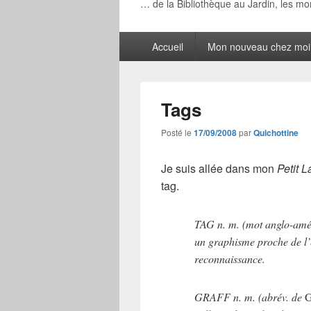
… de la Bibliothèque au Jardin, les m
Menu
Accueil
Mon nouveau chez moi
principal
Tags
Posté le
17/09/2008
par
Quichottine
Je suis allée dans mon
Petit L
tag.
TAG
n. m. (mot anglo-amér
un graphisme proche de l’é
reconnaissance.
GRAFF
n. m. (abrév. de
G