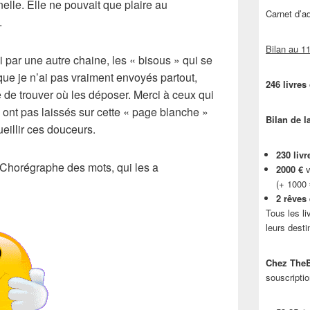
elle. Elle ne pouvait que plaire au
Carnet d’
.
Bilan au 11
i par une autre chaine, les « bisous » qui se
ue je n’ai pas vraiment envoyés partout,
246 livres
e de trouver où les déposer. Merci à ceux qui
 ont pas laissés sur cette « page blanche »
Bilan de l
eillir ces douceurs.
230 livr
e Chorégraphe des mots, qui les a
2000 €
v
(+ 1000
2 rêves
Tous les li
leurs desti
Chez TheB
souscriptio