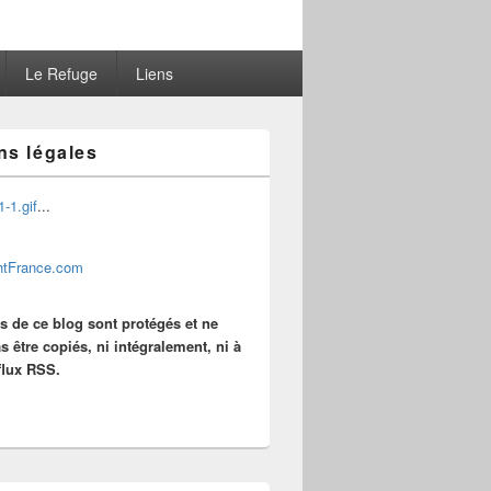
Le Refuge
Liens
ns légales
...
es de ce blog sont protégés et ne
s être copiés, ni intégralement, ni à
 flux RSS.