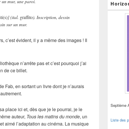
 un mur, une paroi.
Horizo
iti(s)
] (ital.
graffito
). Inscription, dessin
ain sur un mur.
rs, c’est évident, il y a même des images ! Il
liothèque n’arrête pas et c’est pourquoi j’ai
 de ce billet.
de Fab, en sortant un livre dont je n’aurais
 autrement.
Septième 
a place ici et, dès que je le pourrai, je le
même auteur,
Tous les matins du monde
, un
Liste des p
 et aimé l’adaptation au cinéma. La musique