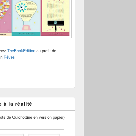
chez
TheBookEdition
au profit de
ion
Rêves
 à la réalité
ots de Quichottine en version papier)