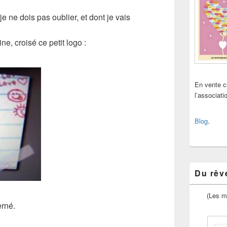
e ne dois pas oublier, et dont je vais
ine, croisé ce petit
logo
:
En vente 
l’associat
Blog
.
Du rêve
(Les m
erné.