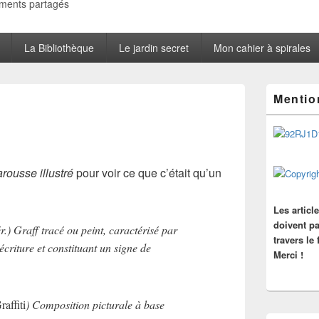
oments partagés
La Bibliothèque
Le jardin secret
Mon cahier à spirales
Zone
Mentio
principale
de
widget
pour
la
barre
arousse illustré
pour voir ce que c’était qu’un
latérale
Les articl
doivent pa
.) Graff tracé ou peint, caractérisé par
travers le
criture et constituant un signe de
Merci !
raffiti
) Composition picturale à base