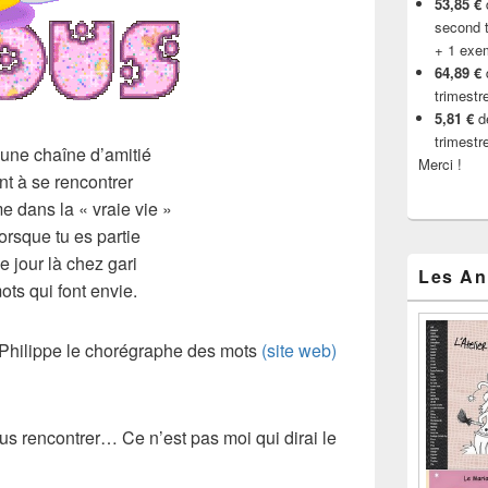
53,85 €
d
second t
+ 1 exe
64,89 €
trimestr
5,81 €
de
trimestr
 une chaîne d’amitié
Merci !
nt à se rencontrer
 dans la « vraie vie »
rsque tu es partie
e jour là chez gari
Les An
ts qui font envie.
: Philippe le chorégraphe des mots
(site web)
s rencontrer… Ce n’est pas moi qui dirai le