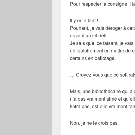
Pour respecter la consigne il fa
Il y en a tant !
Pourtant, je vais
déroger
à cett
devant un tel
défi
.
Je sais que, ce faisant, je vais
obligatoirement en mettre de 
certains en
ballotage
.
… Croyez-vous que ce soit
ra
Mais, une bibliothécaire qui a 
n’a pas vraiment aimé et qu’ell
finira pas, est-elle vraiment r
Non, je ne le crois pas.