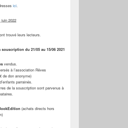
adresses
ici
.
 juin 2022
ont trouvé leurs lecteurs.
a souscription du 21/05 au 15/06 2021
es
vendus.
ersés à l’association Rêves
 € de don anonyme)
d’enfants parrainés.
vres de la souscription sont parvenus à
nataires.
ookEdition
(achats directs hors
n)