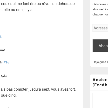
, ceux qui me font rire ou rêver, en dehors de
Saisissez 
uelle ou non, il y a :
abonner à c
chaque nouv
Adresse
e-
Po
mail
Abon
lie
Rejoignez 
de
Flo
’Ophi
Ancien
[Feedb
sais pas compter jusqu’à
sept
, vous avez tort.
 que cinq.