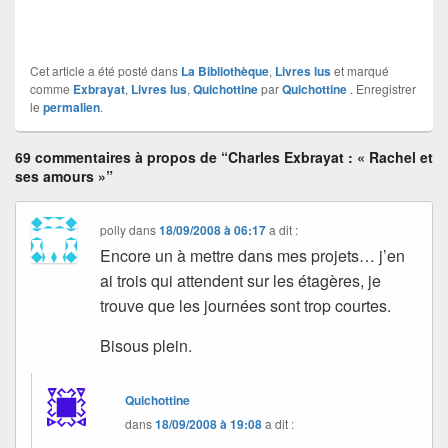
Cet article a été posté dans
La Bibliothèque
,
Livres lus
et marqué
comme
Exbrayat
,
Livres lus
,
Quichottine
par
Quichottine
. Enregistrer
le
permalien
.
69 commentaires à propos de “Charles Exbrayat : « Rachel et
ses amours »”
polly
dans
18/09/2008 à 06:17
a dit :
Encore un à mettre dans mes projets… j’en
ai trois qui attendent sur les étagères, je
trouve que les journées sont trop courtes.
Bisous plein.
Quichottine
dans
18/09/2008 à 19:08
a dit :