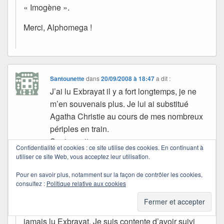
« Imogène ».
Merci, Alphomega !
Santounette
dans
20/09/2008 à 18:47
a dit :
J’ai lu Exbrayat il y a fort longtemps, je ne
m’en souvenais plus. Je lui ai substitué
Agatha Christie au cours de mes nombreux
périples en train.
Santounette
Confidentialité et cookies : ce site utilise des cookies. En continuant à
utiliser ce site Web, vous acceptez leur utilisation.
Quichottine
Pour en savoir plus, notamment sur la façon de contrôler les cookies,
dans
21/09/2008 à 23:08
a dit :
consultez :
Politique relative aux cookies
J’avais lu des Agatha Christie, mais je n’avais
jamais lu Exbrayat. Je suis contente d’avoir suivi