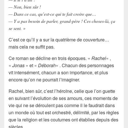
— Non, bien sûr !
— Dans ce cas, qu’est-ce qui te fait croire que…
— Y a pas besoin de parler, grand-père ! Ces choses-là, ça
se sent. »
C’est ce qu’il y a sur la
quatrième de couverture
…
mais cela ne suffit pas.
Ce roman se décline en trois époques. «
Rachel
« ,
«
Jonas
» et «
Déborah
« . Chacun des personnages
vit intensément, chacun a son
importance
, et plus
encore qu’on ne pourrait l’imaginer.
Rachel
, bien sûr, c’est
l’héroïne
, celle que l’on guette
en suivant l’évolution de
ses amours
, ces moments de
vie qui ne se déroulent pas comme il le faudrait dans
un monde où tout est
orchestré
, délimité, par les règles
que la
religion
et les
coutumes
ont établies depuis des
siècles.