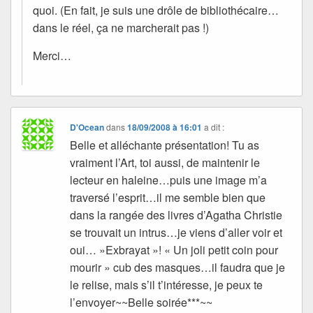
quoi. (En fait, je suis une drôle de bibliothécaire…
dans le réel, ça ne marcherait pas !)
Merci…
D'Ocean
dans
18/09/2008 à 16:01
a dit :
Belle et alléchante présentation! Tu as
vraiment l’Art, toi aussi, de maintenir le
lecteur en haleine…puis une image m’a
traversé l’esprit…il me semble bien que
dans la rangée des livres d’Agatha Christie
se trouvait un intrus…je viens d’aller voir et
oui… »Exbrayat »! « Un joli petit coin pour
mourir » cub des masques…il faudra que je
le relise, mais s’il t’intéresse, je peux te
l’envoyer~~Belle soirée***~~