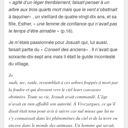
«
agité d’un léger tremblement, faisait penser à un
arbre aux trois quarts mort mais que le vent s’obstinait
à taquiner
« , un vieillard de quatre-vingt-dix ans, et sa
fille,
Esther
, «
une femme de confiance qui n’avait pas
le temps d’être aimable
» (p.16).
Je m’étais passionnée pour
Josuah
qui, lui aussi,
faisait partie du «
Conseil des anciens
« . Il n’avait que
soixante-dix-sept ans mais il était le guide incontesté
du village.
Jo
suah, sec, raide, ressemblait à ces arbres frappés à mort par
la foudre et qui dressent vers le ciel leurs carcasses
obstinées. Toute sa vie, Josuah avait commandé. L’âge
n’avait en rien affaibli son autorité. À Vivezargues, ce qu’il
disait était tenu pour avis à suivre car nul mieux que lui ne
s’y connaissait dans les phénomènes du ciel et de la terre ou
encore dans le monde des animaux. Un homme qui savait,