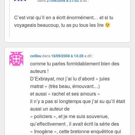
dans
21/09/2008 à 21:52
a dit :
C’est vrai qu’il en a écrit énormément… et si tu
voyageais beaucoup, tu as pu tous les lire
celilou
dans
18/09/2008 à 14:28
a dit :
comme tu parles formidablement bien des
auteurs !
D’Exbrayat, moi j’ai lu d’abord « jules
matrat » (très beau, émouvant…)
et aussi « rachel et ses amours »
il n’y a pas si longtemps que j’ai su qu’il était
aussi un auteur de
« policiers », et je me suis souvenue,
qu’effectivement , il avait écrit la série des
« Imogène », cette bretonne enquêtrice qui