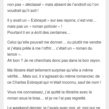
non pas «
déclassé
» mais absent de l’endroit où l’on
voudrait qu’il soit !
Il y avait un « Exbrayat » sur ses rayons, c’est vrai…
mais pas un «
roman policier
» !
Pourtant il en a écrit des centaines…
Celui qu’elle pouvait me donner… ou plutôt me vendre
si j’étais prête à me l’offrir… c’était un « roman du
terroir ».
Ah bon ? Je ne cherchais donc pas dans le bon
rayon
.
Ma libraire était tellement surprise qu’elle a même
vérifié… Mais oui, il s’agissait du même romancier, de
ce
Charles Exbrayat
qui m’était inconnu, sauf de nom !
Vous me connaissez, j’ai quitté la librairie avec le
roman sous le bras… et je ne l’ai pas regretté.
Le weekend dernier, je l’avais avec moi, et, moi qui ne