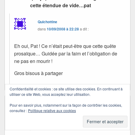
cette étendue de vide…pat
Quichottine
dans
10/09/2008 à 22:28
a dit :
Eh oui, Pat ! Ce n’était peut-être que cette quête
prosaïque… Guidée par la faim et l’obligation de
ne pas en mourir !
Gros bisous à partager
Confidentialité et cookies : ce site utilise des cookies. En continuant à
utiliser ce site Web, vous acceptez leur utilisation.
Mahina
dans
10/09/2008 à 08:23
a dit :
Pour en savoir plus, notamment sur la façon de contrôler les cookies,
consultez :
Politique relative aux cookies
les nauges qui passent et m’entrainent dans
une douce rêverie…. allez, pour me réveiller,
je vais aller prendre un bobon, sourire