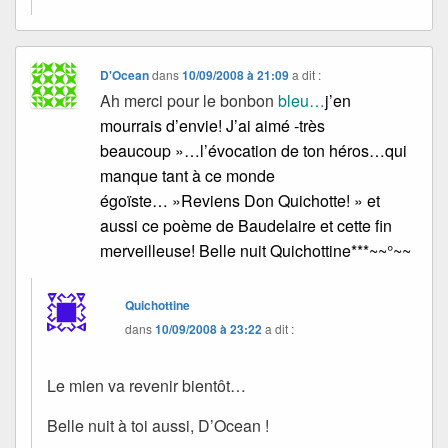
D'Ocean
dans
10/09/2008 à 21:09
a dit :
Ah merci pour le bonbon
bleu…
j’en
mourrais d’envie! J’ai aimé -très
beaucoup »…l’évocation de ton héros…qui
manque tant à ce monde
égoïste… »Reviens Don Quichotte! » et
aussi ce poème de Baudelaire et cette fin
merveilleuse! Belle nuit Quichottine***~~°~~
Quichottine
dans
10/09/2008 à 23:22
a dit :
Le mien va revenir bientôt…
Belle nuit à toi aussi, D’Ocean !