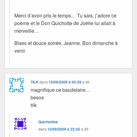
Merci d’avoir pris le temps… Tu sais, j’adore ce
poème et le Don Quichotte de Joëlle lui allait à
merveille…
Bises et douce soirée, Jeanne. Bon dimanche à
venir.
TILK
dans
10/09/2008 à 00:59
a dit :
magnifique ce baudelaire…
besos
tilk
Quichottine
dans
10/09/2008 à 22:05
a dit :