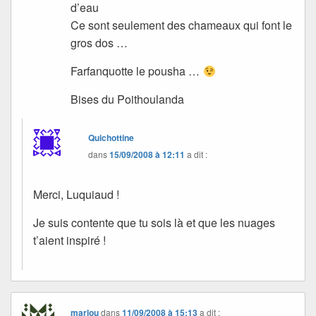
d’eau
Ce sont seulement des chameaux qui font le
gros dos …
Farfanquotte le pousha …
Bises du Poithoulanda
Quichottine
dans
15/09/2008 à 12:11
a dit :
Merci, Luquiaud !
Je suis contente que tu sois là et que les nuages
t’aient inspiré !
marlou
dans
11/09/2008 à 15:13
a dit :