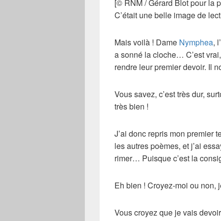
[© RNM / Gérard Blot pour la 
C’était une belle image de le
Mais voilà ! Dame
Nymphea
, 
a sonné la cloche… C’est vrai, 
rendre leur premier devoir. Il n
Vous savez, c’est très dur, surt
très bien !
J’ai donc repris mon premier t
les autres poèmes, et j’ai essa
rimer… Puisque c’est la consig
Eh bien ! Croyez-moi ou non, je
Vous croyez que je vais devoir