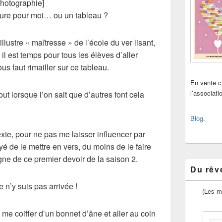
photographie]
cture pour moi… ou un tableau ?
l’illustre « maîtresse » de
l’école du ver lisant
,
il est temps pour tous les élèves d’aller
ous faut rimailler sur ce tableau.
En vente 
l’associat
out lorsque l’on sait que d’autres font cela
Blog
.
exte, pour ne pas me laisser influencer par
yé de le mettre en vers, du moins de le faire
ne de ce premier devoir de la saison 2.
Du rêve
 n’y suis pas arrivée !
(Les m
 me coiffer d’un bonnet d’âne et aller au coin