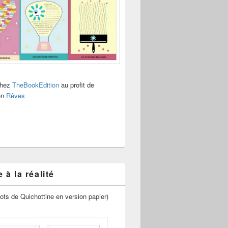
chez
TheBookEdition
au profit de
ion
Rêves
 à la réalité
ots de Quichottine en version papier)