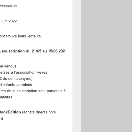
adresses
ici
.
 juin 2022
ont trouvé leurs lecteurs.
a souscription du 21/05 au 15/06 2021
es
vendus.
ersés à l’association Rêves
 € de don anonyme)
d’enfants parrainés.
vres de la souscription sont parvenus à
nataires.
ookEdition
(achats directs hors
n)