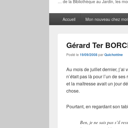
… de la Bibliothèque au Jardin, les m
Menu
Accueil
Mon nouveau chez moi
principal
Gérard Ter BOR
Posté le
19/09/2008
par
Quichottine
Au mois de juillet dernier, j’a
n’était pas là pour l’un de ses
et la maîtresse avait un jour d
chose.
Pourtant, en regardant son tabl
Ben, je ne sais pas s’il re