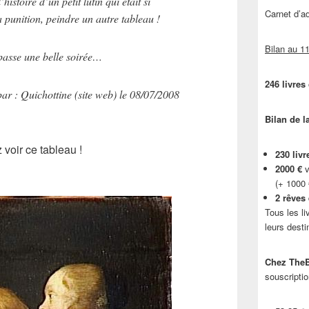
’histoire d’un petit lutin qui était si
Carnet d’
a punition, peindre un autre tableau !
Bilan au 11
passe une belle soirée…
246 livres
ar : Quichottine (site web) le 08/07/2008
Bilan de l
 voir ce tableau !
230 livr
2000 €
v
(+ 1000
2 rêves
Tous les li
leurs desti
Chez TheB
souscriptio