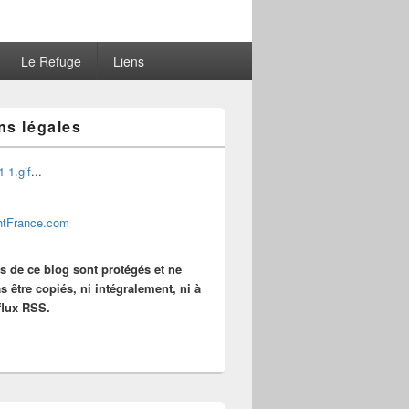
Le Refuge
Liens
ns légales
...
es de ce blog sont protégés et ne
s être copiés, ni intégralement, ni à
 flux RSS.