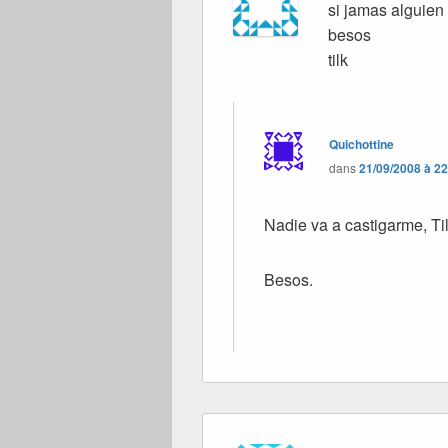
si jamas alguien 
besos
tilk
Quichottine
dans
21/09/2008 à 2
Nadie va a castigarme, Ti
Besos.