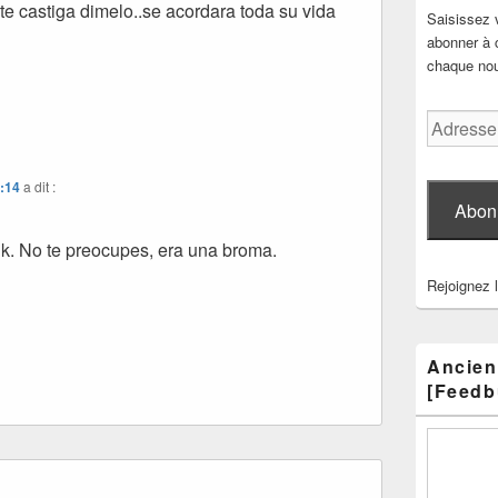
te castiga dimelo..se acordara toda su vida
Saisissez 
abonner à c
chaque nouv
Adresse
e-
mail
2:14
a dit :
Abon
lk. No te preocupes, era una broma.
Rejoignez 
Ancien
[Feedb