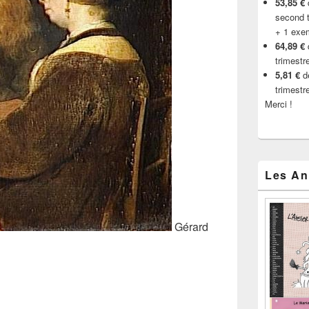
53,85 €
d
second t
+ 1 exe
64,89 €
trimestr
5,81 €
de
trimestr
Merci !
Les An
Gérard