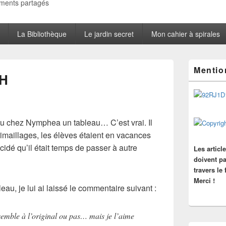
oments partagés
La Bibliothèque
Le jardin secret
Mon cahier à spirales
Zone
Mentio
principale
CH
de
widget
pour
la
barre
i vu chez Nymphea un tableau… C’est vrai. Il
latérale
 rimaillages, les élèves étaient en vacances
écidé qu’il était temps de passer à autre
Les articl
doivent pa
travers le
Merci !
eau, je lui ai laissé le commentaire suivant :
ssemble à l’original ou pas… mais je l’aime