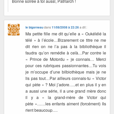
Bonne soirée à toi aussi, Patriarch !
le bigorneau
dans
11/08/2008 à 22:26
a dit :
Ma petite fille me dit qu’elle a « Oukélélé la
télé » à l’école…Bizarement ce titre ne me
dit rien on ne l’a pas à la bibliothèque il
faudra qu’on remédie à celà…Par contre le
« Prince de Motordu » je connais… Merci
pour ces rubriques passionnantes…Tu vois
je m’occupe d’une bilbiothèque mais je ne
lis pas tout…Par ailleurs connais-tu « Victor
qui pète » ? Moi j’adore…..et en plus il y en
a aussi une série, il a une grand mère donc
il y a « la grand-mère de Victor qui
pète »……les enfants aiment (forcément) Ils
rient beaucoup….