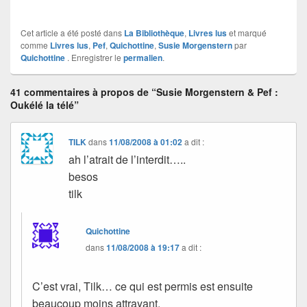
Cet article a été posté dans
La Bibliothèque
,
Livres lus
et marqué
comme
Livres lus
,
Pef
,
Quichottine
,
Susie Morgenstern
par
Quichottine
. Enregistrer le
permalien
.
41 commentaires à propos de “Susie Morgenstern & Pef :
Oukélé la télé”
TILK
dans
11/08/2008 à 01:02
a dit :
ah l’atrait de l’interdit…..
besos
tilk
Quichottine
dans
11/08/2008 à 19:17
a dit :
C’est vrai, Tilk… ce qui est permis est ensuite
beaucoup moins attrayant.