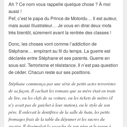
Ah ? Ce nom vous rappelle quelque chose ? À moi
aussi !
Pef, c’est le papa du Prince de Motordu… Il est auteur,
mais aussi illustrateur… Je vous en dirai deux mots
très bientôt, sûrement avant la
rentrée des classes
!
Donc, les choses vont comme l’
addiction
de
Stéphane… empirant au fil du temps.
La guerre est
déclarée
entre Stéphane et ses parents. Guerre en
sous-sol.
Terrorisme
et
résistance
. Il n’est pas question
de céder. Chacun reste sur ses positions.
Stéphane commença par une série de petits actes terroristes
de sa façon. Il cachait les romans que sa mère était en train
de lire, ou les clefs de sa voiture, ou les tickets de métro (il
n’y avait pas de guichet à leur station), ou le stylo de son
père. Il enlevait le dentifrice de la salle de bain, les petits
fromages frais de la table du déjeuner et les sucres du
sucrier. Il dissimulait la sacoche de son père et le rouge à