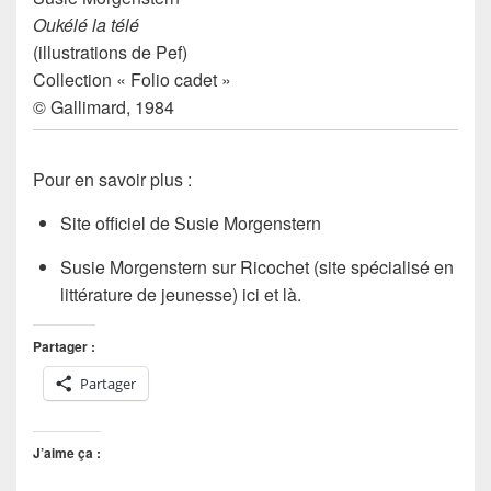
Oukélé la télé
(illustrations de
Pef
)
Collection « Folio cadet »
© Gallimard, 1984
Pour en savoir plus
:
Site officiel de Susie Morgenstern
Susie Morgenstern
sur
Ricochet
(site spécialisé en
littérature de jeunesse) ici et là.
Partager :
Partager
J’aime ça :