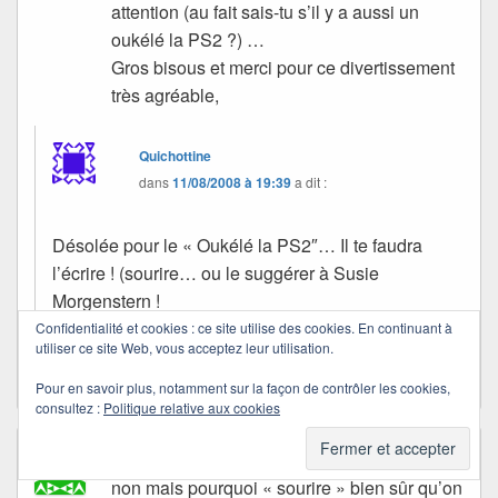
attention (au fait sais-tu s’il y a aussi un
oukélé la PS2 ?) …
Gros bisous et merci pour ce divertissement
très agréable,
Quichottine
dans
11/08/2008 à 19:39
a dit :
Désolée pour le « Oukélé la PS2″… Il te faudra
l’écrire ! (sourire… ou le suggérer à Susie
Morgenstern !
Confidentialité et cookies : ce site utilise des cookies. En continuant à
Merci à toi d’être là…
utiliser ce site Web, vous acceptez leur utilisation.
Pour en savoir plus, notamment sur la façon de contrôler les cookies,
consultez :
Politique relative aux cookies
estelle
dans
11/08/2008 à 22:19
a dit :
non mais pourquoi « sourire » bien sûr qu’on