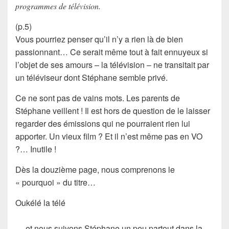
programmes de télévision.
(p.5)
Vous pourriez penser qu’il n’y a rien là de bien
passionnant… Ce serait même tout à fait ennuyeux si
l’objet de ses amours –
la télévision
– ne transitait par
un téléviseur dont Stéphane semble privé.
Ce ne sont pas de vains mots. Les parents de
Stéphane veillent ! Il est hors de question de le laisser
regarder des
émissions
qui ne pourraient rien lui
apporter. Un
vieux film
? Et il n’est même pas en
VO
?… Inutile !
Dès la douzième page, nous comprenons le
« pourquoi » du titre…
Oukélé la télé
…
et nous suivons Stéphane un peu partout dans la