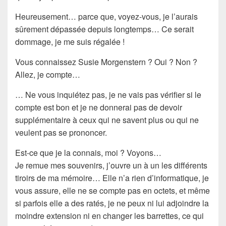
Heureusement… parce que, voyez-vous, je l’aurais
sûrement dépassée depuis longtemps… Ce serait
dommage, je me suis régalée !
Vous connaissez
Susie Morgenstern
? Oui ? Non ?
Allez, je compte…
… Ne vous inquiétez pas, je ne vais pas vérifier si
le
compte est bon
et je ne donnerai pas de devoir
supplémentaire à ceux qui ne savent plus ou qui ne
veulent pas se prononcer.
Est-ce que je la connais, moi ? Voyons…
Je remue mes souvenirs, j’ouvre un à un les différents
tiroirs de ma
mémoire
… Elle n’a rien d’
informatique
, je
vous assure, elle ne se compte pas en
octets
, et même
si parfois elle a des ratés, je ne peux ni lui adjoindre la
moindre
extension
ni en changer les
barrettes
, ce qui