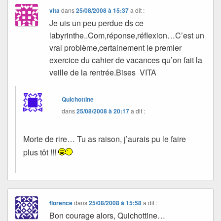
vita
dans
25/08/2008 à 15:37
a dit :
Je uis un peu perdue ds ce
labyrinthe..Com,réponse,réflexion…C’est un
vrai problème,certainement le premier
exercice du cahier de vacances qu’on fait la
veille de la rentrée.Bises VITA
Quichottine
dans
25/08/2008 à 20:17
a dit :
Morte de rire… Tu as raison, j’aurais pu le faire
plus tôt !!!
florence
dans
25/08/2008 à 15:58
a dit :
Bon courage alors, Quichottine…