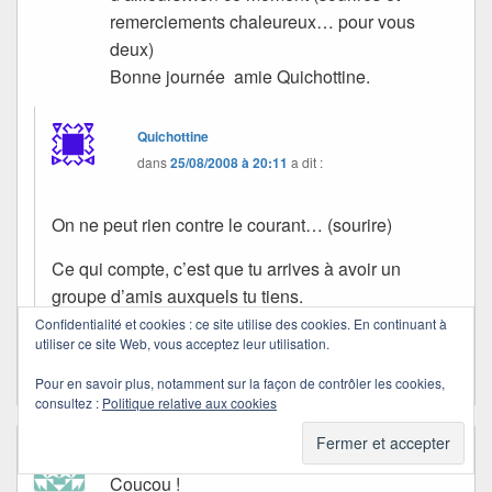
remerciements chaleureux… pour vous
deux)
Bonne journée amie Quichottine.
Quichottine
dans
25/08/2008 à 20:11
a dit :
On ne peut rien contre le courant… (sourire)
Ce qui compte, c’est que tu arrives à avoir un
groupe d’amis auxquels tu tiens.
Confidentialité et cookies : ce site utilise des cookies. En continuant à
Bonne journée à toi aussi
utiliser ce site Web, vous acceptez leur utilisation.
Pour en savoir plus, notamment sur la façon de contrôler les cookies,
consultez :
Politique relative aux cookies
Cali
dans
25/08/2008 à 13:39
a dit :
Coucou !