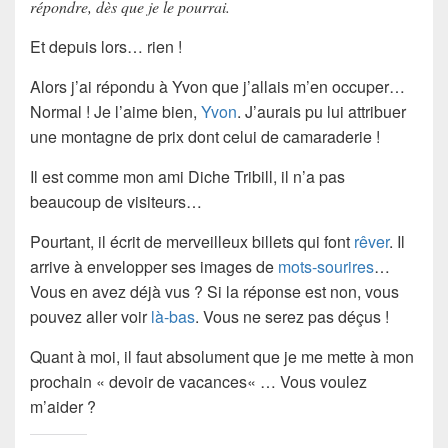
répondre, dès que je le pourrai.
Et depuis lors… rien !
Alors j’ai répondu à
Yvon
que j’allais m’en occuper…
Normal ! Je l’aime bien,
Yvon
. J’aurais pu lui attribuer
une montagne de prix dont celui de
camaraderie
!
Il est comme mon ami Diche Tribill, il n’a pas
beaucoup de
visiteurs
…
Pourtant, il écrit de merveilleux billets qui font
rêver
. Il
arrive à envelopper ses images de
mots-sourires
…
Vous en avez déjà vus ? Si la réponse est non, vous
pouvez aller voir
là-bas
. Vous ne serez pas déçus !
Quant à moi, il faut absolument que je me mette à mon
prochain «
devoir de vacances
« … Vous voulez
m’aider ?