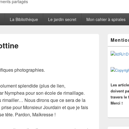
oments partagés
La Bibliothèque
Le jardin secret
Mon cahier à spirales
Zone
Mentio
principale
ottine
de
widget
pour
la
barre
ifiques photographies.
latérale
Les articl
solument splendide (plus de lien,
doivent pa
par Nymphea pour son
école de rimaillage
.
travers le
as rimailler… Nous dirons que ce sera de la
Merci !
 prise pour Monsieur Jourdain et que je fais
 tête. Pardon, Maîkresse !