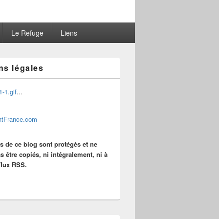
Le Refuge
Liens
ns légales
...
es de ce blog sont protégés et ne
s être copiés, ni intégralement, ni à
 flux RSS.