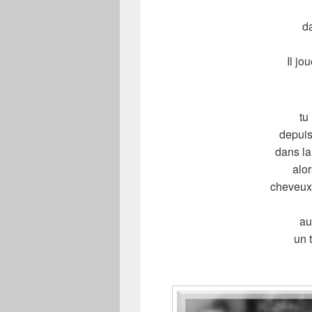
d
Il jo
tu
depuis
dans la
alor
cheveux 
au
un 