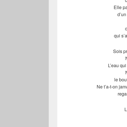
Elle p
d’un 
qui s’
Sois pr
L’eau qui
le bou
Ne t’a-t-on jam
rega
L