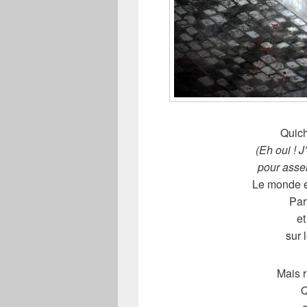
Quich
(Eh oui ! 
pour asse
Le monde es
Parf
et
sur 
Mais r
Q