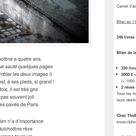
Carnet d’
Bilan au 11
246 livres
Bilan de l
ottine a quatre ans.
J’ai sauté quelques pages
230 livr
mbler les deux images !)
2000 €
v
(+ 1000
t, à ses pieds, si grand !
2 rêves
ois, il est très gris
Tous les li
 pas souvent joli
leurs desti
les pavés de Paris.
Chez TheB
ien n’a d’importance
souscriptio
uichottine rêve