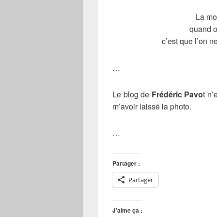
La mor
quand o
c’est que l’on ne
…
Le blog de
Frédéric Pavo
t n’
m’avoir laissé la photo.
…
Partager :
Partager
J’aime ça :