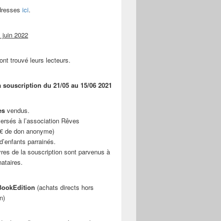
adresses
ici
.
 juin 2022
ont trouvé leurs lecteurs.
a souscription du 21/05 au 15/06 2021
es
vendus.
ersés à l’association Rêves
 € de don anonyme)
d’enfants parrainés.
vres de la souscription sont parvenus à
nataires.
ookEdition
(achats directs hors
n)