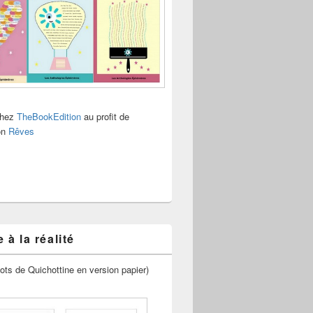
chez
TheBookEdition
au profit de
ion
Rêves
 à la réalité
ots de Quichottine en version papier)