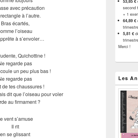
comme toujours
53,85 €
d
asse avec précaution
second t
+ 1 exe
rectangle à l’autre.
64,89 €
Bras écartés,
trimestr
comme l’oiseau
5,81 €
de
apprête à s’envoler…
trimestr
Merci !
udente, Quichottine !
Ne regarde pas
 coule un peu plus bas !
Les An
Ne regarde pas
t de tes chaussures !
ais dit que l’oiseau pour voler
rde au firmament ?
e vent s’amuse
Il rit
en se glissant