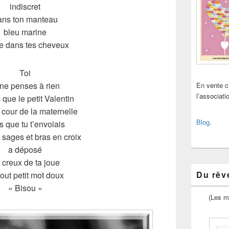
indiscret
ans ton manteau
bleu marine
ue dans tes cheveux
Toi
 ne penses à rien
En vente 
l’associat
 que le petit Valentin
 cour de la maternelle
Blog
.
s que tu t’envolais
sages et bras en croix
a déposé
 creux de ta joue
Du rêve
tout petit mot doux
« Bisou »
(Les m