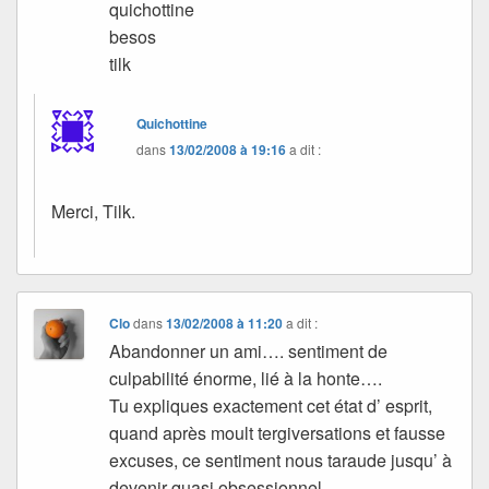
quichottine
besos
tilk
Quichottine
dans
13/02/2008 à 19:16
a dit :
Merci, Tilk.
Clo
dans
13/02/2008 à 11:20
a dit :
Abandonner un ami…. sentiment de
culpabilité énorme, lié à la honte….
Tu expliques exactement cet état d’ esprit,
quand après moult tergiversations et fausse
excuses, ce sentiment nous taraude jusqu’ à
devenir quasi obsessionnel…..