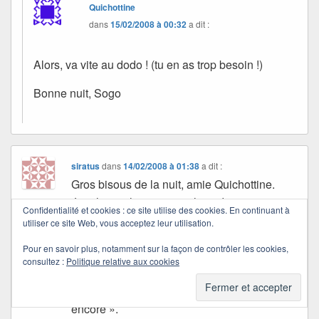
Quichottine
dans
15/02/2008 à 00:32
a dit :
Alors, va vite au dodo ! (tu en as trop besoin !)
Bonne nuit, Sogo
siratus
dans
14/02/2008 à 01:38
a dit :
Gros bisous de la nuit, amie Quichottine.
Je relirai volontiers ce « livre de mon ami »,
Confidentialité et cookies : ce site utilise des cookies. En continuant à
je ne m’en souvenais plus.
utiliser ce site Web, vous acceptez leur utilisation.
Souvenirs d’enfances…J’y ai pensé dans la
Pour en savoir plus, notamment sur la façon de contrôler les cookies,
journée.
consultez :
Politique relative aux cookies
Ce soir je ne retiens que ce qu’Anatole
France dit de sa vie. « mais je l’aime
encore ».