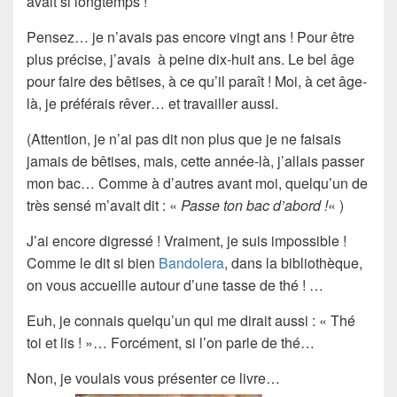
avait si
longtemps
!
Pensez… je n’avais pas encore vingt ans ! Pour être
plus précise, j’avais à peine dix-huit ans. Le bel âge
pour faire des bêtises, à ce qu’il paraît ! Moi, à cet âge-
là, je préférais
rêver
… et travailler aussi.
(Attention, je n’ai pas dit non plus que je ne faisais
jamais de bêtises, mais, cette année-là, j’allais passer
mon bac… Comme à d’autres avant moi, quelqu’un de
très sensé m’avait dit : «
Passe ton bac d’abord !
« )
J’ai encore digressé ! Vraiment, je suis impossible !
Comme le dit si bien
Bandolera
, dans la bibliothèque,
on vous accueille autour d’une tasse de thé ! …
Euh, je connais quelqu’un qui me dirait aussi : « Thé
toi et lis ! »… Forcément, si l’on parle de thé…
Non, je voulais vous présenter
ce livre
…