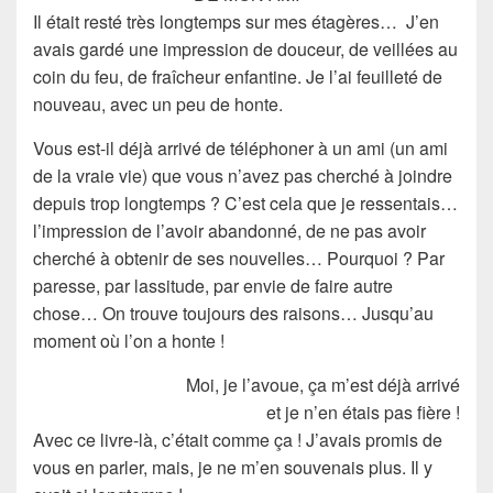
Il était resté très
longtemps
sur mes étagères… J’en
avais gardé une impression de
douceur
, de veillées au
coin du feu, de
fraîcheur
enfantine. Je l’ai feuilleté de
nouveau, avec un peu de honte.
Vous est-il déjà arrivé de téléphoner à un
ami
(un ami
de la
vraie
vie) que vous n’avez pas cherché à joindre
depuis trop longtemps ? C’est cela que je ressentais…
l’impression de l’avoir
abandonné
, de ne pas avoir
cherché à obtenir de ses nouvelles… Pourquoi ? Par
paresse
, par lassitude, par envie de faire autre
chose… On trouve toujours des
raisons
… Jusqu’au
moment où l’on a honte !
Moi, je l’avoue, ça m’est déjà arrivé
et je n’en étais pas fière !
Avec ce livre-là, c’était comme ça ! J’avais promis de
vous en parler, mais, je ne m’en souvenais plus. Il y