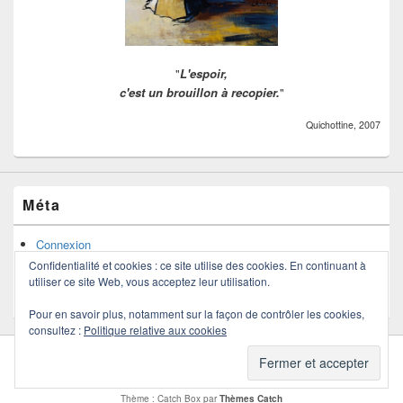
"
L'espoir,
c'est un brouillon à recopier.
"
Quichottine, 2007
Méta
Connexion
Flux des publications
Confidentialité et cookies : ce site utilise des cookies. En continuant à
Flux des commentaires
utiliser ce site Web, vous acceptez leur utilisation.
Site de WordPress-FR
Pour en savoir plus, notamment sur la façon de contrôler les cookies,
consultez :
Politique relative aux cookies
Copyright © 2026
Quichottine
. Tous droits réservés.
Politique de confidentialité
Thème : Catch Box par
Thèmes Catch