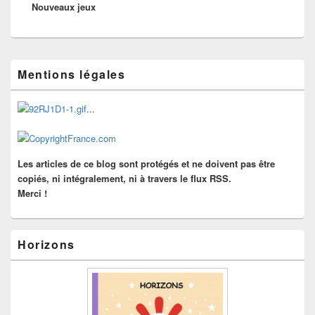
Nouveaux jeux
suivant :
Zone
Mentions légales
principale
de
widget
...
pour
la
barre
latérale
Les articles de ce blog sont protégés et ne doivent pas être
copiés, ni intégralement, ni à travers le flux RSS.
Merci !
Horizons