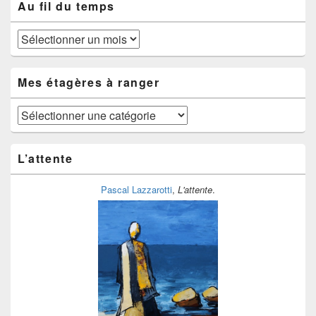
Au fil du temps
Au
fil
du
temps
Mes étagères à ranger
Mes
étagères
à
ranger
L’attente
Pascal Lazzarotti
,
L'attente
.