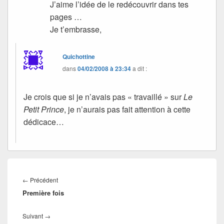
J’aime l’idée de le redécouvrir dans tes
pages …
Je t’embrasse,
Quichottine
dans
04/02/2008 à 23:34
a dit :
Je crois que si je n’avais pas « travaillé » sur
Le
Petit Prince
, je n’aurais pas fait attention à cette
dédicace…
Navigation
de
Article
←
Précédent
l’article
Première fois
précédent :
Article
Suivant
→