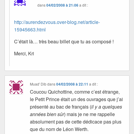
dans
04/02/2008 à 21:06
a dit :
http://aurendezvous.over-blog.net/article-
15945663.html
C’était là… très beau billet que tu as composé !
Merci, Kri
Muad' Dib
dans
04/02/2008 à 22:11
a dit :
Coucou Quichottine, comme c’est étrange,
le Petit Prince était un des ouvrages que j’ai
présenté au bac de français (
il y a quelques
années bien sûr
) mais je ne me rappelle
absolument pas de cette dédicace pas plus
que du nom de Léon Werth.