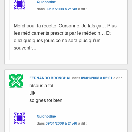
Quichottine
dans
09/01/2008 à 21:43
a dit :
Merci pour la recette, Oursonne. Je fais ça… Plus
les médicaments prescrits par le médecin… Et
d’ici quelques jours ce ne sera plus qu’un
souvenir…
FERNANDO BRONCHAL
dans
09/01/2008 à 02:01
a dit :
bisous à toi
tilk
soignes toi bien
Quichottine
dans
09/01/2008 à 21:46
a dit :