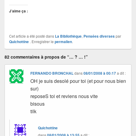
J’aime ça :
Cet article a été posté dans
La Bibliothèque
,
Pensées diverses
par
Quichottine
. Enregistrer le
permalien
.
82 commentaires à propos de “… ? … !”
FERNANDO BRONCHAL
dans
08/01/2008 à 00:17
a dit :
OH je suis desolé pour toi (et pour nous bien
sur)
reposeS toi et reviens nous vite
bisous
tilk
Quichottine
dans
08/01/2008 à 13:55
a dit :