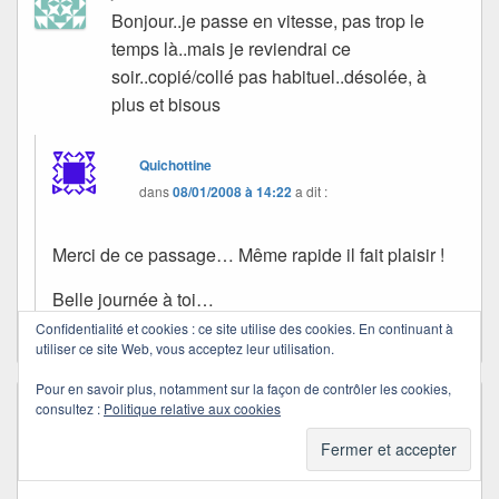
Bonjour..je passe en vitesse, pas trop le
temps là..mais je reviendrai ce
soir..copié/collé pas habituel..désolée, à
plus et bisous
Quichottine
dans
08/01/2008 à 14:22
a dit :
Merci de ce passage… Même rapide il fait plaisir !
Belle journée à toi…
Confidentialité et cookies : ce site utilise des cookies. En continuant à
utiliser ce site Web, vous acceptez leur utilisation.
Pour en savoir plus, notamment sur la façon de contrôler les cookies,
consultez :
Politique relative aux cookies
Cali
dans
08/01/2008 à 14:04
a dit :
Bon rétablissement ma belle !
Reviens-nous vite en pleine forme !