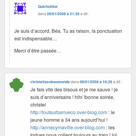
Quichottine
dans
09/01/2008 à 21:35
a dit :
Je suis d’accord, Béa. Tu as raison, la ponctuation
est indispensable…
Merci d’être passée…
christel/seuleaumonde
dans
08/01/2008 à 18:26
a dit :
Je fais vite des bisous et je me sauve ! je
suis d’anniversaire ! hihi !bonne soirée,
christel
http://toutsurbarrueco.over-blog.com
: le
jeune homme a 34 ans aujourd’hui !
http://annecymaville.over-blog.com
: les
tortues nous collent toujours au train ! lol