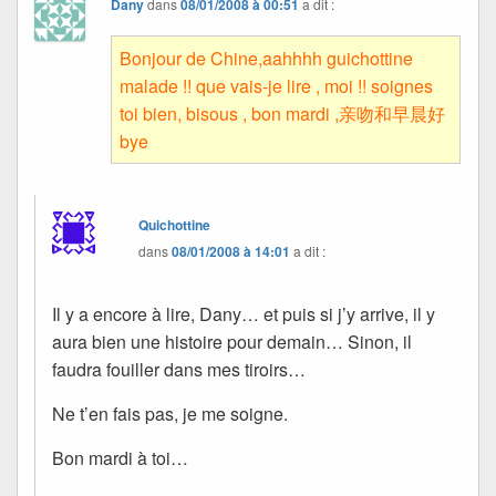
Dany
dans
08/01/2008 à 00:51
a dit :
Bonjour de Chine,aahhhh guichottine
malade !! que vais-je lire , moi !! soignes
toi bien, bisous , bon mardi ,亲吻和早晨好
bye
Quichottine
dans
08/01/2008 à 14:01
a dit :
Il y a encore à lire, Dany… et puis si j’y arrive, il y
aura bien une histoire pour demain… Sinon, il
faudra fouiller dans mes tiroirs…
Ne t’en fais pas, je me soigne.
Bon mardi à toi…