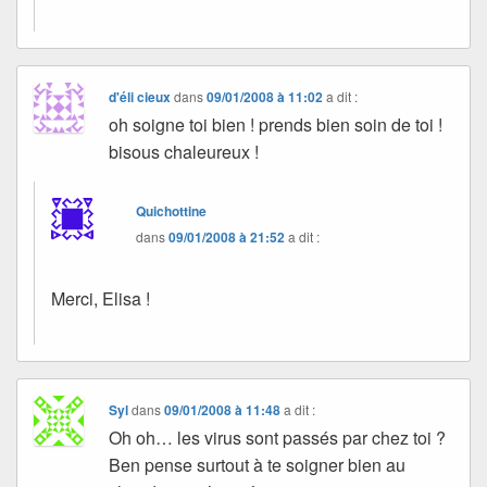
d'éli cieux
dans
09/01/2008 à 11:02
a dit :
oh soigne toi bien ! prends bien soin de toi !
bisous chaleureux !
Quichottine
dans
09/01/2008 à 21:52
a dit :
Merci, Elisa !
Syl
dans
09/01/2008 à 11:48
a dit :
Oh oh… les virus sont passés par chez toi ?
Ben pense surtout à te soigner bien au