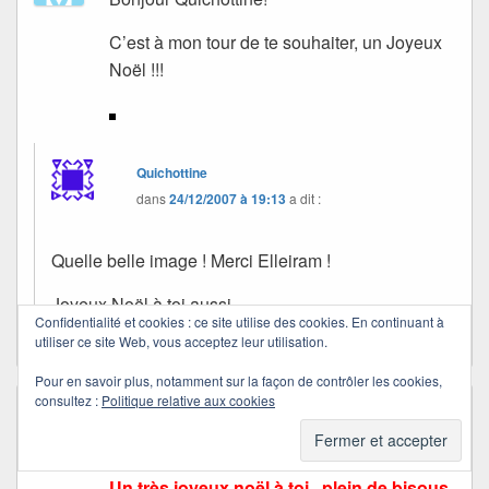
C’est à mon tour de te souhaiter, un Joyeux
Noël !!!
Quichottine
dans
24/12/2007 à 19:13
a dit :
Quelle belle image ! Merci Elleiram !
Joyeux Noël à toi aussi
Confidentialité et cookies : ce site utilise des cookies. En continuant à
utiliser ce site Web, vous acceptez leur utilisation.
Pour en savoir plus, notamment sur la façon de contrôler les cookies,
consultez :
Politique relative aux cookies
christel/seuleaumonde
dans
24/12/2007 à 09:25
a dit :
Un très joyeux noël à toi , plein de bisous