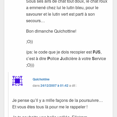
Sous ses airs de chat tout doux, le chat roux
a emmené chez lui le lutin bleu, pour le
savourer et le lutin vert est parti à son
secours…
Bon dimanche Quichottine!
;O))
(ps: le code que je dois recopier est
PJS
,
c’est à dire
P
olice
J
udicière à votre
S
ervice
;O)))
Quichottine
dans
24/12/2007 à 01:42
a dit :
Je pense qu’il y a mille façons de la poursuivre…
Et vous êtes tous là pour me le rappeler !