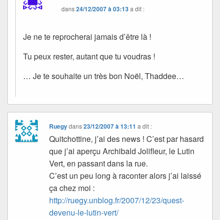
dans
24/12/2007 à 03:13
a dit :
Je ne te reprocherai jamais d’être là !
Tu peux rester, autant que tu voudras !
… Je te souhaite un très bon Noël, Thaddee…
Ruegy
dans
23/12/2007 à 13:11
a dit :
Quitchottine, j’ai des news ! C’est par hasard
que j’ai aperçu Archibald Jolifleur, le Lutin
Vert, en passant dans la rue.
C’est un peu long à raconter alors j’ai laissé
ça chez moi :
http://ruegy.unblog.fr/2007/12/23/quest-
devenu-le-lutin-vert/