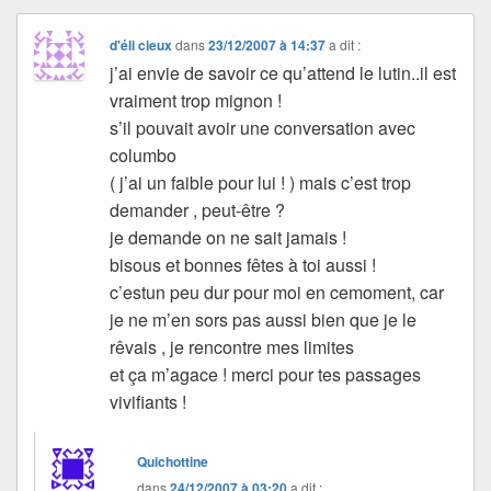
d'éli cieux
dans
23/12/2007 à 14:37
a dit :
j’ai envie de savoir ce qu’attend le lutin..il est
vraiment trop mignon !
s’il pouvait avoir une conversation avec
columbo
( j’ai un faible pour lui ! ) mais c’est trop
demander , peut-être ?
je demande on ne sait jamais !
bisous et bonnes fêtes à toi aussi !
c’estun peu dur pour moi en cemoment, car
je ne m’en sors pas aussi bien que je le
rêvais , je rencontre mes limites
et ça m’agace ! merci pour tes passages
vivifiants !
Quichottine
dans
24/12/2007 à 03:20
a dit :