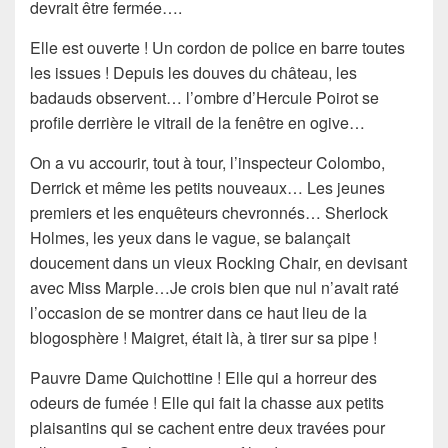
devrait être fermée….
Elle est ouverte ! Un cordon de police en barre toutes
les issues ! Depuis les douves du château, les
badauds
observent… l’ombre d’
Hercule Poirot
se
profile derrière le vitrail de la fenêtre en ogive…
On a vu accourir, tout à tour, l’inspecteur
Colombo
,
Derrick
et même les petits nouveaux… Les jeunes
premiers et les enquêteurs chevronnés…
Sherlock
Holmes
, les yeux dans le vague, se balançait
doucement dans un vieux Rocking Chair, en devisant
avec
Miss Marple
…Je crois bien que nul n’avait raté
l’occasion de se montrer dans ce haut lieu de la
blogosphère !
Maigret
, était là, à tirer sur sa pipe !
Pauvre Dame
Quichottine
! Elle qui a horreur des
odeurs de fumée ! Elle qui fait la chasse aux petits
plaisantins qui se cachent entre deux travées pour