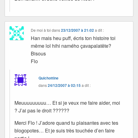
De moi à toi
dans
23/12/2007 à 21:02
a dit :
Han mais heu puff, écris ton histoire toi
même lol hihi namého çavapalatête?
Bisous
Flo
Quichottine
dans
24/12/2007 à 02:15
a dit :
Meuuuuuuuuu… Et si je veux me faire aider, moi
? J’ai pas le droit ??????
Merci Flo ! J’adore quand tu plaisantes avec tes
blogopotes… Et je suis très touchée d’en faire