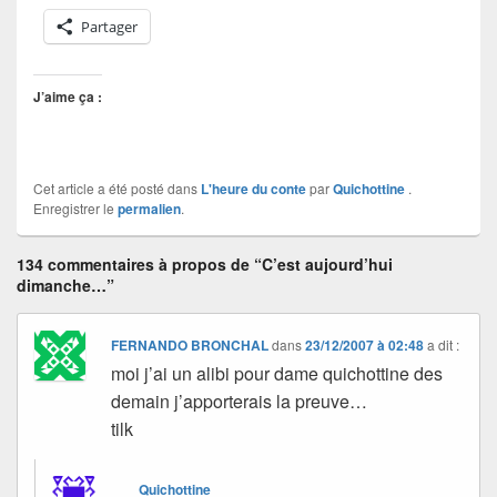
Partager
J’aime ça :
Cet article a été posté dans
L'heure du conte
par
Quichottine
.
Enregistrer le
permalien
.
134 commentaires à propos de “C’est aujourd’hui
dimanche…”
FERNANDO BRONCHAL
dans
23/12/2007 à 02:48
a dit :
moi j’ai un alibi pour dame quichottine des
demain j’apporterais la preuve…
tilk
Quichottine