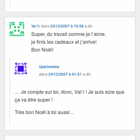
Va l'r
dans
23/12/2007 à 10:56
a dit :
Super, du travail comme je l’aime.
je finis les cadeaux et j’arrive!
Bon Noël!
Quichottine
dans
24/12/2007 à 01:51
a dit :
… Je compte sur toi, donc, Val’r ! Je suis sûre que
ça va être super !
Très bon Noël à toi aussi…