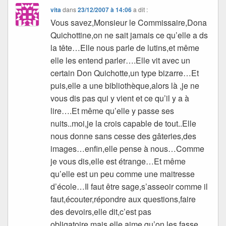
vita
dans
23/12/2007 à 14:06
a dit :
Vous savez,Monsieur le Commissaire,Dona
Quichottine,on ne sait jamais ce qu’elle a ds
la tête…Elle nous parle de lutins,et même
elle les entend parler….Elle vit avec un
certain Don Quichotte,un type bizarre…Et
puis,elle a une bibliothèque,alors là ,je ne
vous dis pas qui y vient et ce qu’il y a à
lire….Et même qu’elle y passe ses
nuits..moi,je la crois capable de tout..Elle
nous donne sans cesse des gâteries,des
images…enfin,elle pense à nous…Comme
je vous dis,elle est étrange…Et même
qu’elle est un peu comme une maitresse
d’école…Il faut être sage,s’asseoir comme il
faut,écouter,répondre aux questions,faire
des devoirs,elle dit,c’est pas
obligatoire,mais elle aime qu’on les fasse…