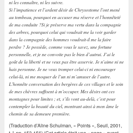
ni les connaître, ni les suivre.
Si l’impatience et l’ardent désir de Chrysostome l’ont mené
au tombeau, pourquoi en accuser ma réserve et l’honnêteté
de ma conduite ?Si je préserve ma vertu dans la compagnie
des arbres, pourquoi celui qui voudrait me la voir garder
dans la compagnie des hommes voudrait-il me la faire
perdre ? Je possède, comme vous le savez, une fortune
personnelle, et je ne convoite pas le bien d’autrui. J’ai le
goût de la liberté et ne veux pas être asservie. Je n’aime ni ne
hais personne. Je ne veux tromper celui-ci ni encourager
celui-là, ni me moquer de l’un ni m’amuser de l’autre.
L’honnête conversation des bergères de ces villages et le soin
de mes chèvres suffisent à m’occuper. Mes désirs ont ces
montagnes pour limites ; et, s’ils vont au-delà, c’est pour
contempler la beauté du ciel, montrant ainsi à mon âme le
chemin de sa demeure première.
(Traduction d’Aline Schulman, « Points », Seuil, 2001,
t. I, pp. 153-156)
(Cet article était une « page » avant