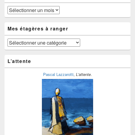
Au
fil
du
temps
Mes étagères à ranger
Mes
étagères
à
ranger
L’attente
Pascal Lazzarotti
,
L'attente
.