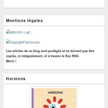
Zone
Mentions légales
principale
de
widget
...
pour
la
barre
latérale
Les articles de ce blog sont protégés et ne doivent pas être
copiés, ni intégralement, ni à travers le flux RSS.
Merci !
Horizons