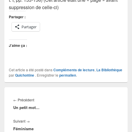
suppression de celle-ci)
Partager :
Partager
J’aime ça :
Cet article a été posté dans
Compléments de lecture
,
La Bibliothèque
par
Quichottine
. Enregistrer le
permalien
.
Navigation
de
Article
←
Précédent
l’article
Un petit mot…
précédent :
Article
Suivant
→
Féminisme
suivant :