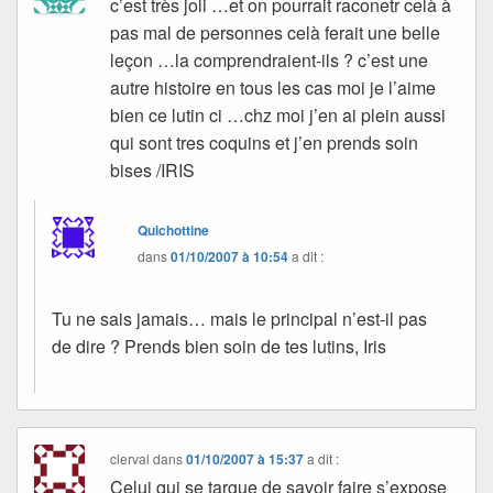
c’est très joli …et on pourrait raconetr celà à
pas mal de personnes celà ferait une belle
leçon …la comprendraient-ils ? c’est une
autre histoire en tous les cas moi je l’aime
bien ce lutin ci …chz moi j’en ai plein aussi
qui sont tres coquins et j’en prends soin
bises /IRIS
Quichottine
dans
01/10/2007 à 10:54
a dit :
Tu ne sais jamais… mais le principal n’est-il pas
de dire ? Prends bien soin de tes lutins, Iris
clerval
dans
01/10/2007 à 15:37
a dit :
Celui qui se targue de savoir faire s’expose