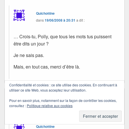
Quichottine
dans
19/06/2008 à 20:31
a dit :
… Crois-tu, Polly, que tous les mots tus puissent
être dits un jour ?
Je ne sais pas.
Mais, en tout cas, merci d’être là.
Confidentialité et cookies : ce site utilise des cookies. En continuant à
utiliser ce site Web, vous acceptez leur utilisation.
chris
dans
23/02/2010 à 17:30
a dit :
Pour en savoir plus, notamment sur la façon de contrôler les cookies,
et bien maintenant , j’en sais un peu plus sur
consultez :
Politique relative aux cookies
ce lutin bleu ! passe une bonne semaine
Quichottine