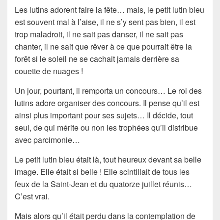
Les
lutins
adorent faire la fête… mais, le petit lutin bleu
est souvent mal à l’aise, il ne s’y sent pas bien, il est
trop
maladroit
, il ne sait pas danser, il ne sait pas
chanter, il ne sait que
rêver
à ce que pourrait être la
forêt si le soleil ne se cachait jamais derrière sa
couette de nuages !
Un jour, pourtant, il remporta un concours…
Le roi des
lutins
adore organiser des
concours
. Il pense qu’il est
ainsi plus important pour ses sujets… Il décide, tout
seul, de qui mérite ou non les trophées qu’il distribue
avec
parcimonie
…
Le petit lutin bleu était là, tout heureux devant sa belle
image. Elle était si belle ! Elle scintillait de tous les
feux de la
Saint-Jean
et du
quatorze juillet
réunis…
C’est vrai.
Mais alors qu’il était perdu dans la contemplation de