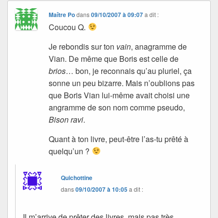
Maître Po
dans
09/10/2007 à 09:07
a dit :
Coucou Q.
Je rebondis sur ton
vain
, anagramme de
Vian. De même que Boris est celle de
brios
… bon, je reconnais qu’au pluriel, ça
sonne un peu bizarre. Mais n’oublions pas
que Boris Vian lui-même avait choisi une
angramme de son nom comme pseudo,
Bison ravi
.
Quant à ton livre, peut-être l’as-tu prêté à
quelqu’un ?
Quichottine
dans
09/10/2007 à 10:05
a dit :
Il m’arrive de prêter des livres, mais pas très