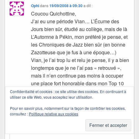
Ophi
dans
19/09/2008 à 09:30
a dit :
Coucou Quichottine,
J’ai eu une période Vian… L’Écume des
Jours bien sûr, étudié au collège, mais de là
L’Automne à Pékin, mon préféré je pense, et
les Chroniques de Jazz bien sûr (en bonne
Zazotteuse que je fus à une époque…)
Vian, je l’ai trop lu et relu je pense, il y a bien
longtemps que je ne l’ai pas « retrouvé »,
mais il n’en continue pas moins à occuper
une place fort honorable dans mon Top 10
personnel des auteurs !
Confidentialité et cookies : ce site utilise des cookies. En continuant à
utiliser ce site Web, vous acceptez leur utilisation.
Gros bisous et merci de ta fidélité — à
bientôt, Quicho !
Pour en savoir plus, notamment sur la façon de contrôler les cookies,
consultez :
Politique relative aux cookies
Quichottine
dans
21/09/2008 à 22:32
a dit :