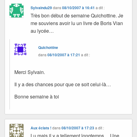
Sylvaindu29
dans
08/10/2007 à 16:41
a dit :
Très bon début de semaine Quichottine. Je
me souviens avoir lu un livre de Boris Vian
au lycée…
Quichottine
dans
08/10/2007 à 17:21
a dit :
Merci Sylvain.
Il y a des chances pour que ce soit celui-là…
Bonne semaine à toi
Aux éclats !
dans
08/10/2007 à 17:23
a dit :
Lu mais il y a tellement longtemps …Une