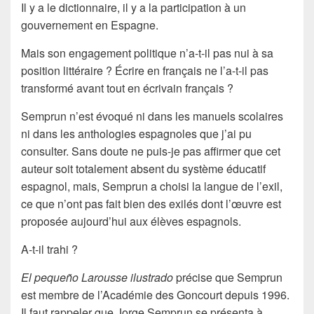
Il y a le dictionnaire, il y a la participation à un
gouvernement en Espagne.
Mais son
engagement politique
n’a-t-il pas nui à sa
position
littéraire
? Écrire en français ne l’a-t-il pas
transformé avant tout en
écrivain français
?
Semprun n’est évoqué ni dans les manuels scolaires
ni dans les anthologies espagnoles que j’ai pu
consulter. Sans doute ne puis-je pas affirmer que cet
auteur soit totalement absent du système éducatif
espagnol, mais, Semprun a choisi la langue de l’exil,
ce que n’ont pas fait bien des exilés dont l’œuvre est
proposée aujourd’hui aux élèves espagnols.
A-t-il trahi ?
El pequeño Larousse ilustrado
précise que Semprun
est membre de l’
Académie des Goncourt
depuis 1996.
Il faut rappeler que Jorge Semprun se présenta à