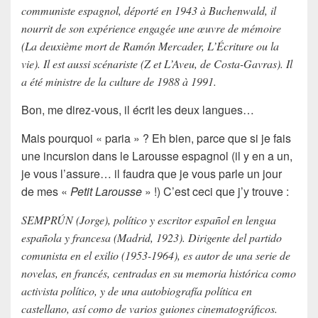
communiste espagnol, déporté en 1943 à Buchenwald, il
nourrit de son expérience engagée une œuvre de mémoire
(La deuxième mort de Ramón Mercader, L’Écriture ou la
vie). Il est aussi scénariste (Z et L’Aveu, de Costa-Gavras). Il
a été ministre de la culture de 1988 à 1991.
Bon, me direz-vous, il écrit les deux langues…
Mais pourquoi « paria » ? Eh bien, parce que si je fais
une incursion dans le
Larousse espagnol
(il y en a un,
je vous l’assure… il faudra que je vous parle un jour
de mes «
Petit Larousse
» !) C’est ceci que j’y trouve :
SEMPRÚN (Jorge), político y escritor español en lengua
española y francesa (Madrid, 1923). Dirigente del partido
comunista en el exilio (1953-1964), es autor de una serie de
novelas, en francés, centradas en su memoria histórica como
activista político, y de una autobiografía política en
castellano, así como de varios guiones cinematográficos.