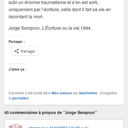
subi un énorme traumatisme et s’en est sorti,
uniquement par l’écriture, celle dont il fait sa vie en
racontant la mort.
Jorge Semprun,
L’Écriture ou la vie
,1994.
Partager :
Partager
J’aime ça :
Cet article a été posté dans
Mes auteurs
par
Quichottine
. Enregistrer
le
permalien
.
40 commentaires à propos de “Jorge Semprun”
siratus
dans
31/10/2007 à 01:55
a dit :