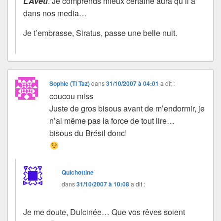
L’Aveu
. Je comprends mieux certaine aura qu’il a
dans nos media…
Je t’embrasse, Siratus, passe une belle nuit.
Sophie (Ti Taz)
dans
31/10/2007 à 04:01
a dit :
coucou miss
Juste de gros bisous avant de m’endormir, je
n’ai même pas la force de tout lire…
bisous du Brésil donc!
Quichottine
dans
31/10/2007 à 10:08
a dit :
Je me doute, Dulcinée… Que vos rêves soient