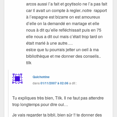
arcos aussi l’a fait et goytisolo ne l’a pas fait
car il avait un compte à regler..notre rapport
à l’espagne est bizarre on est amoureux
d’elle on la demandé en mariage et elle
nous à dit qu’elle refléchissait puis en 75
elle nous a dit oui mais c’était trop tard on
était marié à une autre….
estce que tu pourrais jetter un oeil à ma
bibliothèque et me donner des conseils..
tilk
Quichottine
dans
01/11/2007 à 02:06
a dit :
Tu expliques très bien, Tilk. Il ne faut pas attendre
trop longtemps pour dire oui…
Je vais regarder ta bibli, bien sûr !! te donner des