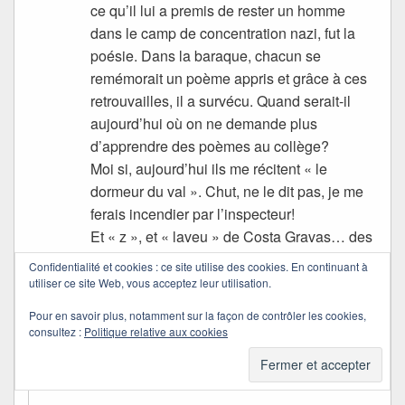
ce qu’il lui a premis de rester un homme
dans le camp de concentration nazi, fut la
poésie. Dans la baraque, chacun se
remémorait un poème appris et grâce à ces
retrouvailles, il a survécu. Quand serait-il
aujourd’hui où on ne demande plus
d’apprendre des poèmes au collège?
Moi si, aujourd’hui ils me récitent « le
dormeur du val ». Chut, ne le dit pas, je me
ferais incendier par l’inspecteur!
Et « z », et « laveu » de Costa Gravas… des
films engagés comme il y en a peu
Confidentialité et cookies : ce site utilise des cookies. En continuant à
aujourd’hui.
utiliser ce site Web, vous acceptez leur utilisation.
Bisous Quichottine.
Pour en savoir plus, notamment sur la façon de contrôler les cookies,
consultez :
Politique relative aux cookies
Quichottine
dans
13/05/2008 à 09:26
a dit :