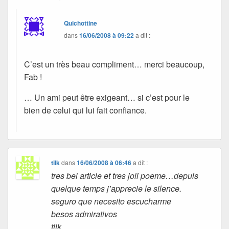
Quichottine
dans
16/06/2008 à 09:22
a dit :
C’est un très beau compliment… merci beaucoup,
Fab !
… Un ami peut être exigeant… si c’est pour le
bien de celui qui lui fait confiance.
tilk
dans
16/06/2008 à 06:46
a dit :
tres bel article et tres joli poeme…depuis
quelque temps j’apprecie le silence.
seguro que necesito escucharme
besos admirativos
tilk