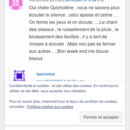
Oui chére Quichottine , nous ne savons plus
écouter le silence , celui apaise et calme …
On ferme les yeux et on écoute ….Le chant
des oiseaux , le ruisselement de la pluie , le
bruissement des feuilles , il y a tant de
choses à écouter . Mais non pas se fermer
aux autres ….Bon week end ma douce
bisous
Quichottine
dans
05/10/2007 à 16:48
a dit :
Confidentialité et cookies : ce site utilise des cookies. En continuant à
utiliser ce site Web, vous acceptez leur utilisation.
Grand merci Mamounette… Bon week end à toi
Pour en savoir plus, notamment sur la façon de contrôler les cookies,
aussi…
consultez :
Politique relative aux cookies