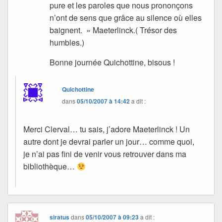
pure et les paroles que nous prononçons
n’ont de sens que grâce au silence où elles
baignent. » Maeterlinck.( Trésor des
humbles.)
Bonne journée Quichottine, bisous !
Quichottine
dans
05/10/2007 à 14:42
a dit :
Merci Clerval… tu sais, j’adore Maeterlinck ! Un
autre dont je devrai parler un jour… comme quoi,
je n’ai pas fini de venir vous retrouver dans ma
bibliothèque…
siratus
dans
05/10/2007 à 09:23
a dit :