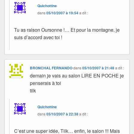
Quichottine
dans
05/10/2007 à 19:54
a dit :
Tu as raison Oursonne !… Et pour la montagne, je
suis d’accord avec toi !
BRONCHAL FERNANDO
dans
05/10/2007 à 21:48
a dit :
demain je vais au salon LIRE EN POCHE je
penserais à toi
tilk
Quichottine
dans
05/10/2007 à 22:38
a dit :
C’est une super idée, Tilk… enfin, le salon !!! Mais