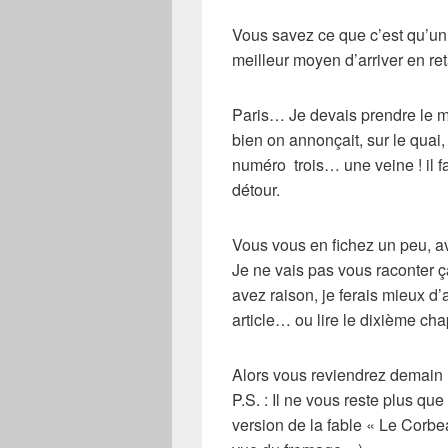
Vous savez ce que c’est qu’u
meilleur moyen d’arriver en re
Paris
… Je devais prendre le mé
bien on annonçait, sur le quai, 
numéro trois… une veine ! il fa
détour.
Vous vous en fichez un peu, 
Je ne vais pas vous raconter
avez raison, je ferais mieux d’
article… ou lire le
dixième chap
Alors vous reviendrez demain
P.S. : Il ne vous reste plus q
version de la fable « Le Corbe