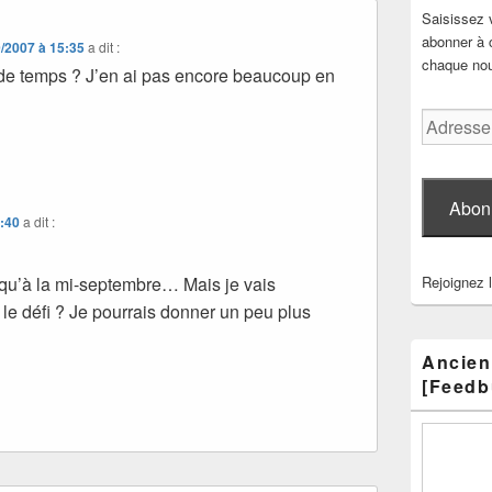
Saisissez 
abonner à c
/2007 à 15:35
a dit :
chaque nouv
 de temps ? J’en ai pas encore beaucoup en
Adresse
e-
mail
Abon
6:40
a dit :
usqu’à la mi-septembre… Mais je vais
Rejoignez 
r le défi ? Je pourrais donner un peu plus
Ancien
[Feedb