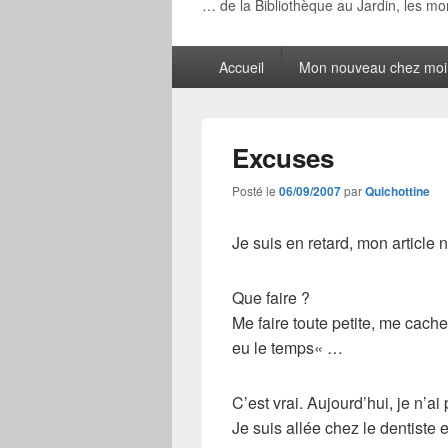
… de la Bibliothèque au Jardin, les m
Menu
Accueil
Mon nouveau chez moi
principal
Excuses
Posté le
06/09/2007
par
Quichottine
Je suis en
retard
, mon article 
Que faire ?
Me faire toute petite, me cach
eu le temps
« …
C’est vrai.
Aujourd’hui
, je n’a
Je suis allée chez le dentiste 