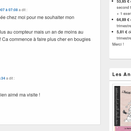
53,85 €
d
second t
007 à 07:08
a dit :
+ 1 exe
sée chez moi pour me souhaiter mon
64,89 €
trimestr
plus au compteur mais un an de moins au
5,81 €
de
trimestr
 ! Ca commence à faire plus cher en bougies
Merci !
Les An
9:34
a dit :
ien aimé ma visite !