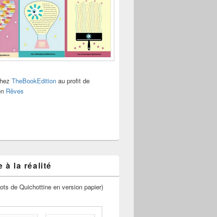
chez
TheBookEdition
au profit de
ion
Rêves
 à la réalité
ots de Quichottine en version papier)