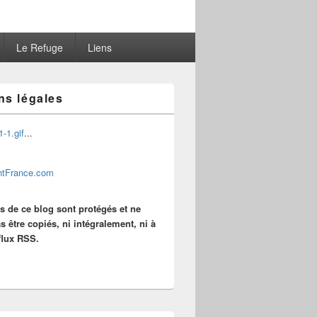
Le Refuge
Liens
ns légales
...
es de ce blog sont protégés et ne
s être copiés, ni intégralement, ni à
 flux RSS.