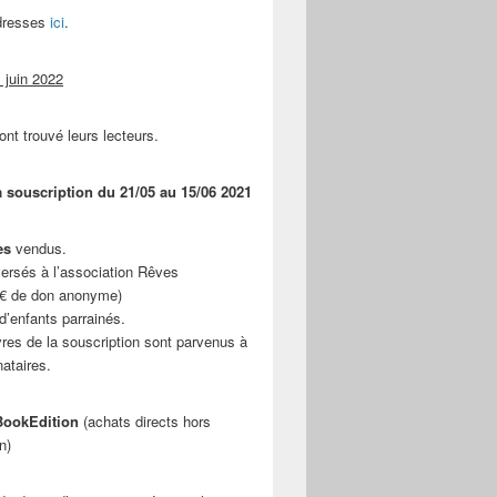
adresses
ici
.
 juin 2022
ont trouvé leurs lecteurs.
a souscription du 21/05 au 15/06 2021
es
vendus.
ersés à l’association Rêves
 € de don anonyme)
d’enfants parrainés.
vres de la souscription sont parvenus à
nataires.
ookEdition
(achats directs hors
n)