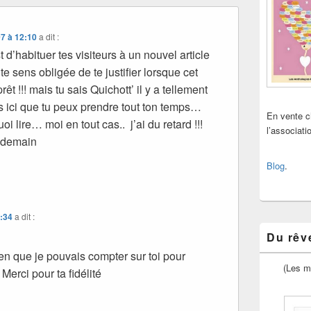
7 à 12:10
a dit :
t d’habituer tes visiteurs à un nouvel article
e sens obligée de te justifier lorsque cet
prêt !!! mais tu sais Quichott’ il y a tellement
s ici que tu peux prendre tout ton temps…
En vente 
i lire… moi en tout cas.. j’ai du retard !!!
l’associat
 demain
Blog
.
6:34
a dit :
Du rêve
en que je pouvais compter sur toi pour
(Les m
Merci pour ta fidélité