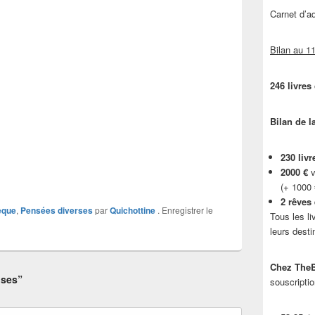
Carnet d’
Bilan au 11
246 livres
Bilan de l
230 livr
2000 €
v
(+ 1000
2 rêves
èque
,
Pensées diverses
par
Quichottine
. Enregistrer le
Tous les li
leurs desti
Chez TheB
uses”
souscriptio