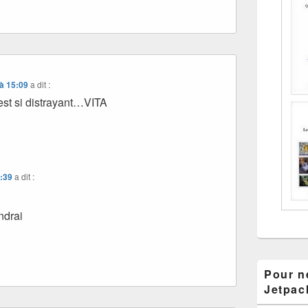
à 15:09
a dit :
’est si distrayant…VITA
6:39
a dit :
ndrai
Pour ne
Jetpac