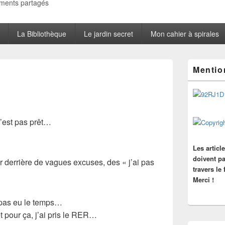
oments partagés
La Bibliothèque
Le jardin secret
Mon cahier à spirales
Zone
Mentio
principale
de
widget
pour
la
barre
n’est pas prêt…
latérale
Les articl
doivent pa
er derrière de vagues excuses, des «
j’ai pas
travers le
Merci !
i pas eu le temps…
et pour ça, j’ai pris le RER…