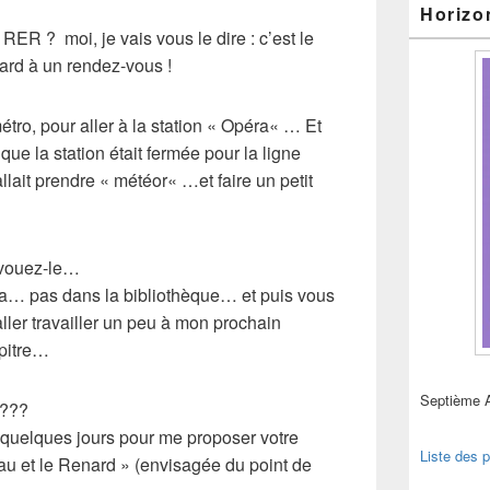
Horizo
n
RER
? moi, je vais vous le dire : c’est
le
tard
à un rendez-vous !
tro, pour aller à la station «
Opéra
« … Et
que la station était fermée pour la ligne
llait prendre «
météor
« …et faire un petit
avouez-le…
 ça… pas dans la
bibliothèque
… et puis vous
aller travailler un peu à mon prochain
itre
…
Septième 
 ???
ue quelques jours pour me proposer votre
Liste des p
au et le Renard » (envisagée du point de