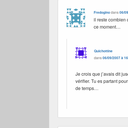
Fredogino
dans
06/09
il reste combien
ce moment…
Quichottine
dans
06/09/2007 à 1
Je crois que j’avais dit j
vérifier. Tu es partant pou
de temps…