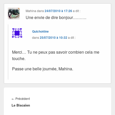
Mahina
dans
24/07/2010 à 17:26
a dit :
Une envie de dire bonjour……….
Quichottine
dans
25/07/2010 à 10:32
a dit :
Merci… Tu ne peux pas savoir combien cela me
touche.
Passe une belle journée, Mahina.
Navigation
de
Article
←
Précédent
l’article
Le Biscaïen
précédent :