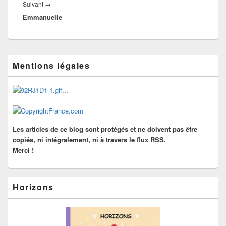
Article
Suivant
→
Emmanuelle
suivant :
Zone
Mentions légales
principale
de
widget
...
pour
la
barre
latérale
Les articles de ce blog sont protégés et ne doivent pas être
copiés, ni intégralement, ni à travers le flux RSS.
Merci !
Horizons