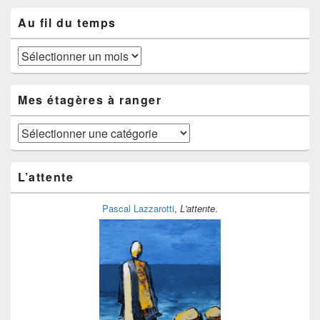
Au fil du temps
Au
fil
du
temps
Mes étagères à ranger
Mes
étagères
à
ranger
L’attente
Pascal Lazzarotti
,
L'attente
.