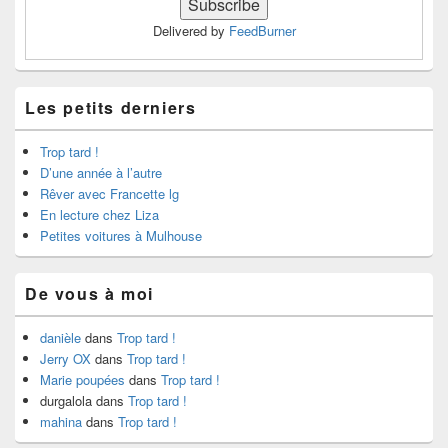
Delivered by
FeedBurner
Les petits derniers
Trop tard !
D’une année à l’autre
Rêver avec Francette lg
En lecture chez Liza
Petites voitures à Mulhouse
De vous à moi
danièle
dans
Trop tard !
Jerry OX
dans
Trop tard !
Marie poupées
dans
Trop tard !
durgalola
dans
Trop tard !
mahina
dans
Trop tard !