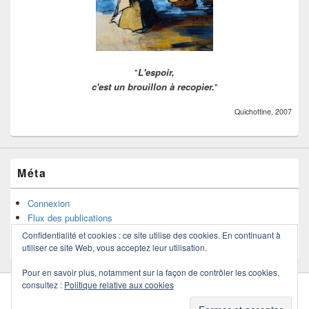
"
L'espoir,
c'est un brouillon à recopier.
"
Quichottine, 2007
Méta
Connexion
Flux des publications
Flux des commentaires
Confidentialité et cookies : ce site utilise des cookies. En continuant à
Site de WordPress-FR
utiliser ce site Web, vous acceptez leur utilisation.
Pour en savoir plus, notamment sur la façon de contrôler les cookies,
consultez :
Politique relative aux cookies
Copyright © 2026
Quichottine
. Tous droits réservés.
Politique de confidentialité